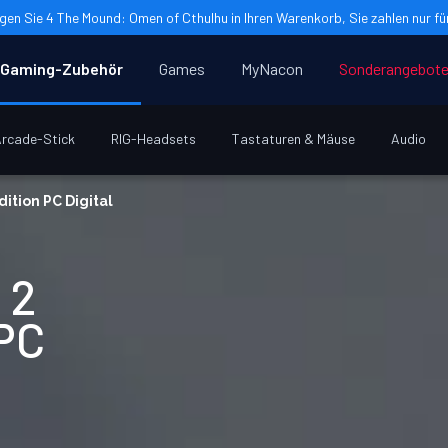
gen Sie 4 The Mound: Omen of Cthulhu in Ihren Warenkorb, Sie zahlen nur für
Gaming-Zubehör
Games
MyNacon
Sonderangebot
rcade-Stick
RIG-Headsets
Tastaturen & Mäuse
Audio
ition PC Digital
 2
 PC