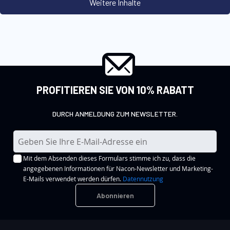
PROFITIEREN SIE VON 10% RABATT
DURCH ANMELDUNG ZUM NEWSLETTER.
M
e
Mit dem Absenden dieses Formulars stimme ich zu, dass die
l
angegebenen Informationen für Nacon-Newsletter und Marketing-
d
E-Mails verwendet werden dürfen.
Datennutzung
e
Abonnieren
n
S
i