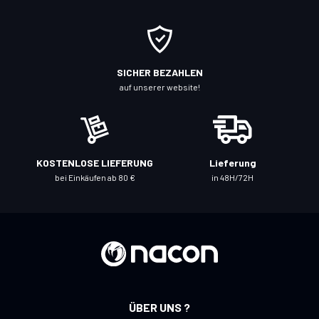
e
s
i
c
SICHER BEZAHLEN
h
auf unserer website!
f
ü
r
u
KOSTENLOSE LIEFERUNG
Lieferung
n
bei Einkäufen ab 80 €
in 48H/72H
s
e
r
e
n
N
e
ÜBER UNS ?
w