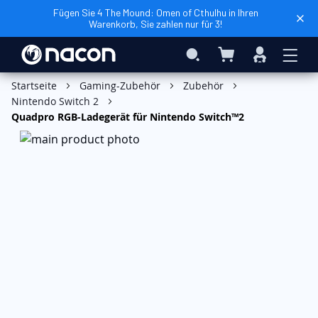
Fügen Sie 4 The Mound: Omen of Cthulhu in Ihren
Warenkorb, Sie zahlen nur für 3!
Mein Warenkorb
Search
Anmelden
In den Warenkorb
Startseite
Gaming-Zubehör
Zubehör
Nintendo Switch 2
Quadpro RGB-Ladegerät für Nintendo Switch™2
Zum
Ende
der
Bildgalerie
springen