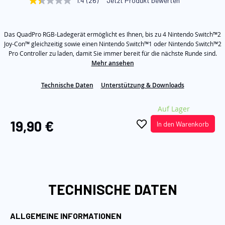
1.4
(26)
Jetzt Produkt bewerten
1.4
springen
von
5
Sternen,
Das QuadPro RGB-Ladegerät ermöglicht es Ihnen, bis zu 4 Nintendo Switch™2
Durchschnittswert
der
Joy-Con™ gleichzeitig sowie einen Nintendo Switch™1 oder Nintendo Switch™2
Bewertung.
Pro Controller zu laden, damit Sie immer bereit für die nächste Runde sind.
Read
Mehr ansehen
26
Reviews.
Link
Technische Daten
Unterstützung & Downloads
auf
derselben
Seite.
Auf Lager
19,90 €
In den Warenkorb
TECHNISCHE DATEN
ALLGEMEINE INFORMATIONEN