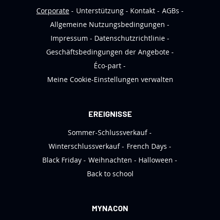
s
Corporate
Unterstützung
Kontakt
AGBs
l
Allgemeine Nutzungsbedingungen
e
Impressum
Datenschutzrichtlinie
t
Geschäftsbedingungen der Angebote
t
Éco-part
e
Meine Cookie-Einstellungen verwalten
r
a
n
EREIGNISSE
:
Sommer-Schlussverkauf
Winterschlussverkauf
French Days
Black Friday
Weihnachten
Halloween
Back to school
MYNACON