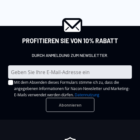
PROFITIEREN SIE VON 10% RABATT
DURCH ANMELDUNG ZUM NEWSLETTER.
M
e
Mit dem Absenden dieses Formulars stimme ich zu, dass die
l
angegebenen Informationen für Nacon-Newsletter und Marketing-
d
E-Mails verwendet werden dürfen.
Datennutzung
e
Abonnieren
n
S
i
e
s