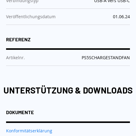
:
Verbindungstyp
USB-A vers USB-C
:
Veröffentlichungsdatum
01.06.24
REFERENZ
:
Artikelnr.
PS5SCHARGESTANDFAN
UNTERSTÜTZUNG & DOWNLOADS
DOKUMENTE
Konformitätserklärung