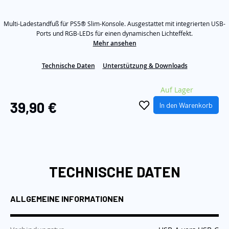
von
5
Sternen,
Multi-Ladestandfuß für PS5® Slim-Konsole. Ausgestattet mit integrierten USB-
Durchschnittswert
der
Ports und RGB-LEDs für einen dynamischen Lichteffekt.
Bewertung.
Mehr ansehen
Read
3
Reviews.
Technische Daten
Unterstützung & Downloads
Link
auf
Auf Lager
derselben
Seite.
39,90 €
In den Warenkorb
TECHNISCHE DATEN
ALLGEMEINE INFORMATIONEN