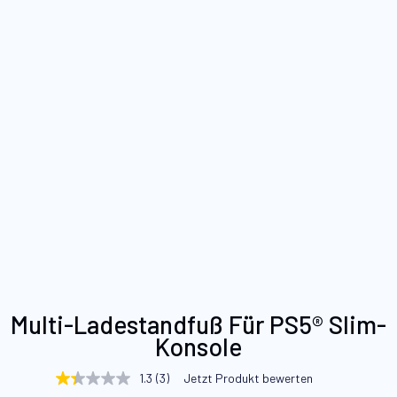
Zum
Multi-Ladestandfuß Für PS5® Slim-
Anfang
Konsole
der
Bildgalerie
1.3
(3)
Jetzt Produkt bewerten
1.3
springen