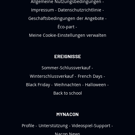
Allgemeine Nutzungsbedingungen
e
Impressum
Datenschutzrichtlinie
t
Geschäftsbedingungen der Angebote
t
Éco-part
e
Meine Cookie-Einstellungen verwalten
r
a
n
EREIGNISSE
:
Sommer-Schlussverkauf
Winterschlussverkauf
French Days
Black Friday
Weihnachten
Halloween
Back to school
MYNACON
Profile
Unterstützung
Videospiel-Support
Nacon News