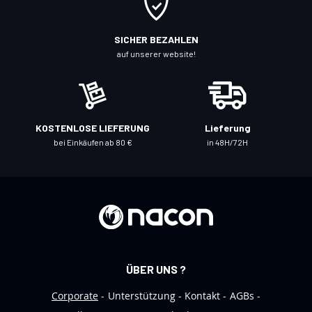
i
c
SICHER BEZAHLEN
h
auf unserer website!
f
ü
r
u
KOSTENLOSE LIEFERUNG
Lieferung
n
bei Einkäufen ab 80 €
in 48H/72H
s
e
r
e
n
N
e
ÜBER UNS ?
w
s
Corporate
Unterstützung
Kontakt
AGBs
l