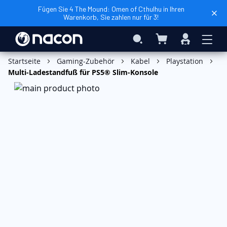
Fügen Sie 4 The Mound: Omen of Cthulhu in Ihren
Warenkorb, Sie zahlen nur für 3!
Mein Warenkorb
Search
Anmelden
In den Warenkorb
Startseite
Gaming-Zubehör
Kabel
Playstation
Multi-Ladestandfuß für PS5® Slim-Konsole
Zum
Ende
der
Bildgalerie
springen