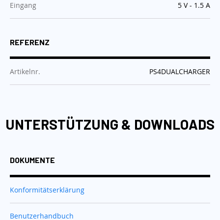
:
Eingang
5 V - 1.5 A
REFERENZ
:
Artikelnr.
PS4DUALCHARGER
UNTERSTÜTZUNG & DOWNLOADS
DOKUMENTE
Konformitätserklärung
Benutzerhandbuch