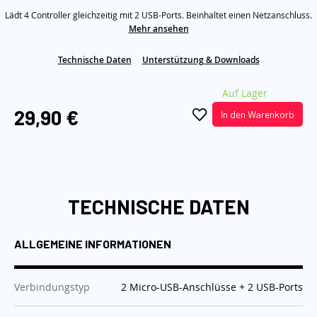
auf
Lädt 4 Controller gleichzeitig mit 2 USB-Ports. Beinhaltet einen Netzanschluss.
derselben
Seite.
Mehr ansehen
Technische Daten
Unterstützung & Downloads
Auf Lager
29,90 €
In den Warenkorb
TECHNISCHE DATEN
ALLGEMEINE INFORMATIONEN
:
Verbindungstyp
2 Micro-USB-Anschlüsse + 2 USB-Ports