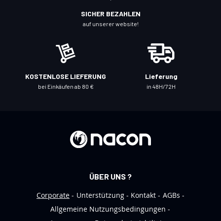
c
SICHER BEZAHLEN
h
auf unserer website!
f
ü
r
u
KOSTENLOSE LIEFERUNG
Lieferung
n
bei Einkäufen ab 80 €
in 48H/72H
s
e
r
e
n
N
e
ÜBER UNS ?
w
s
Corporate
Unterstützung
Kontakt
AGBs
l
Allgemeine Nutzungsbedingungen
e