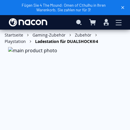
Fügen Sie 4 The Mound: Omen of Cthulhu in Ihren
Warenkorb, Sie zahlen nur für 3!
Mein Warenkorb
Search
Anmelden
In den Warenkorb
Startseite
Gaming-Zubehör
Zubehör
Playstation
Ladestation für DUALSHOCK®4
Zum
Ende
der
Bildgalerie
springen