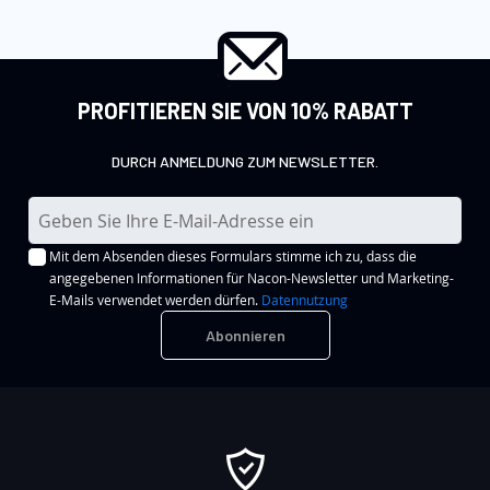
PROFITIEREN SIE VON 10% RABATT
DURCH ANMELDUNG ZUM NEWSLETTER.
M
e
Mit dem Absenden dieses Formulars stimme ich zu, dass die
l
angegebenen Informationen für Nacon-Newsletter und Marketing-
d
E-Mails verwendet werden dürfen.
Datennutzung
e
Abonnieren
n
S
i
e
s
i