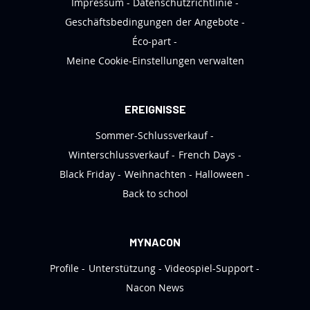
Impressum
Datenschutzrichtlinie
t
Geschäftsbedingungen der Angebote
t
Éco-part
e
Meine Cookie-Einstellungen verwalten
r
a
n
EREIGNISSE
:
Sommer-Schlussverkauf
Winterschlussverkauf
French Days
Black Friday
Weihnachten
Halloween
Back to school
MYNACON
Profile
Unterstützung
Videospiel-Support
Nacon News