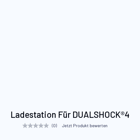
Zum
Ladestation Für DUALSHOCK®4
Anfang
der
(0)
Jetzt Produkt bewerten
Kein
Bildgalerie
Beurteilungswert
Link
springen