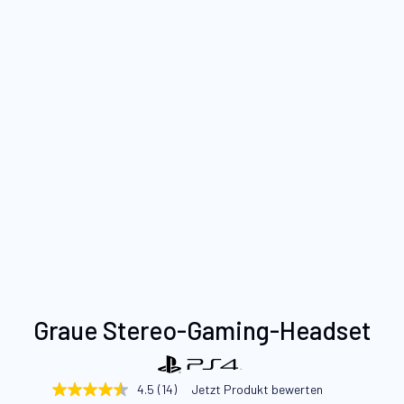
Zum
Graue Stereo-Gaming-Headset
Anfang
der
Bildgalerie
4.5
(14)
Jetzt Produkt bewerten
4.5
springen