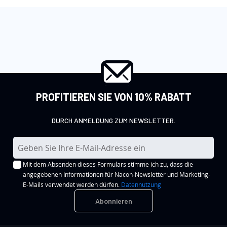
PROFITIEREN SIE VON 10% RABATT
DURCH ANMELDUNG ZUM NEWSLETTER.
M
e
Mit dem Absenden dieses Formulars stimme ich zu, dass die
l
angegebenen Informationen für Nacon-Newsletter und Marketing-
d
E-Mails verwendet werden dürfen.
Datennutzung
e
Abonnieren
n
S