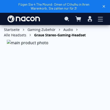
Fügen Sie 4 The Mound: Omen of Cthulhu in Ihren
Warenkorb, Sie zahlen nur für 3!
Mein Warenkorb
Search
Anmelden
In den Warenkorb
Startseite
Gaming-Zubehör
Audio
Alle Headsets
Graue Stereo-Gaming-Headset
Zum
Ende
der
Bildgalerie
springen