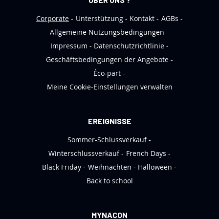
w
s
Corporate
Unterstützung
Kontakt
AGBs
l
Allgemeine Nutzungsbedingungen
e
Impressum
Datenschutzrichtlinie
t
Geschäftsbedingungen der Angebote
t
Éco-part
e
Meine Cookie-Einstellungen verwalten
r
a
n
EREIGNISSE
:
Sommer-Schlussverkauf
Winterschlussverkauf
French Days
Black Friday
Weihnachten
Halloween
Back to school
MYNACON