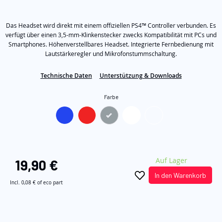
von
5
Sternen,
Das Headset wird direkt mit einem offiziellen PS4™ Controller verbunden. Es
Durchschnittswert
der
verfügt über einen 3,5-mm-Klinkenstecker zwecks Kompatibilität mit PCs und
Bewertung.
Smartphones. Höhenverstellbares Headset. Integrierte Fernbedienung mit
Read
Lautstärkeregler und Mikrofonstummschaltung.
14
Reviews.
Link
Technische Daten
Unterstützung & Downloads
auf
derselben
Seite.
Farbe
Auf Lager
19,90 €
In den Warenkorb
Incl.
0,08 €
of eco part