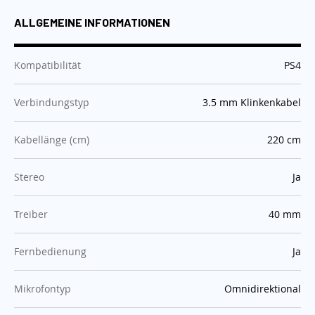
ALLGEMEINE INFORMATIONEN
:
Kompatibilität
PS4
:
Verbindungstyp
3.5 mm Klinkenkabel
:
Kabellänge (cm)
220 cm
:
Stereo
Ja
:
Treiber
40 mm
:
Fernbedienung
Ja
:
Mikrofontyp
Omnidirektional