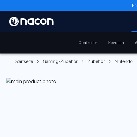
Fü
Controller
Revosim
A
Startseite
Gaming-Zubehör
Zubehör
Nintendo
Zum
Ende
der
Bildgalerie
springen