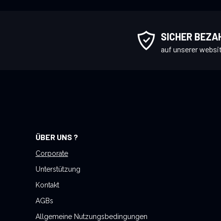
e
n
S
SICHER BEZA
i
auf unserer websi
e
s
i
c
h
f
ü
ÜBER UNS ?
r
u
Corporate
n
Unterstützung
s
Kontakt
e
AGBs
r
e
Allgemeine Nutzungsbedingungen