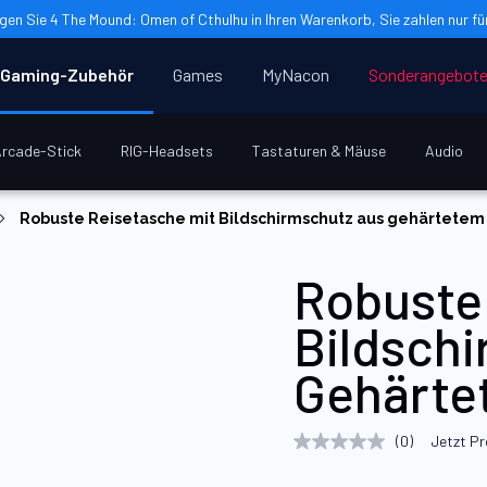
gen Sie 4 The Mound: Omen of Cthulhu in Ihren Warenkorb, Sie zahlen nur für
Gaming-Zubehör
Games
MyNacon
Sonderangebot
rcade-Stick
RIG-Headsets
Tastaturen & Mäuse
Audio
Robuste Reisetasche mit Bildschirmschutz aus gehärtetem
Robuste
Bildsch
Gehärte
(0)
Jetzt P
Kein
Beurteilungswert
Link