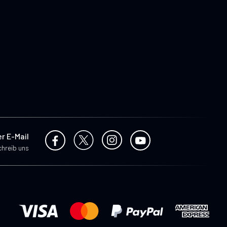
er E-Mail
hreib uns