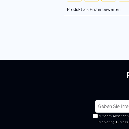
M
e
Mit dem Absenden 
l
Marketing-E-Mails
d