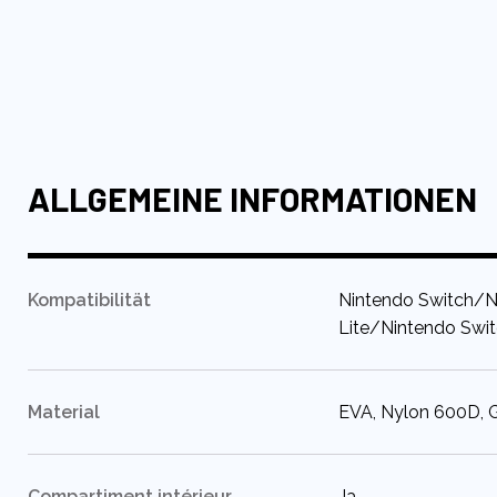
Anfang
der
Bildgalerie
springen
ALLGEMEINE INFORMATIONEN
:
Kompatibilität
Nintendo Switch/N
Lite/Nintendo Swi
:
Material
EVA, Nylon 600D, 
:
Compartiment intérieur
Ja