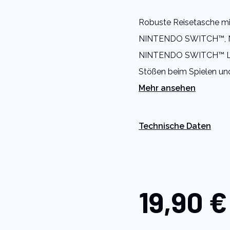
auf
derselben
Robuste Reisetasche mi
Seite.
NINTENDO SWITCH™,
NINTENDO SWITCH™ LITE
Stößen beim Spielen und
Mehr ansehen
Technische Daten
19,90 €