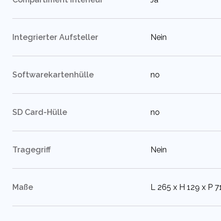
:
Integrierter Aufsteller
Nein
:
Softwarekartenhülle
no
:
SD Card-Hülle
no
:
Tragegriff
Nein
:
Maße
L 265 x H 129 x P 