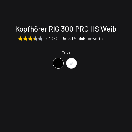
Technische
Unterstützung
Kopfhörer RIG 300 PRO HS Weib
Daten
& Downloads
3.4
(5)
Jetzt Produkt bewerten
3.4
von
5
Farbe
Sternen,
Durchschnittswert
der
Bewertung.
Read
5
Reviews.
Link
auf
derselben
Seite.