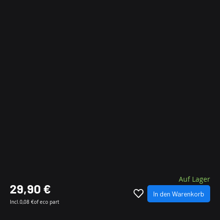
Auf Lager
29,90 €
In den Warenkorb
Incl.
0,08 €
of eco part