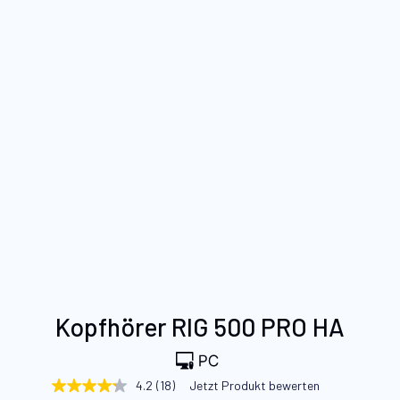
Zum
Kopfhörer RIG 500 PRO HA
Anfang
der
Bildgalerie
4.2
(18)
Jetzt Produkt bewerten
4.2
springen