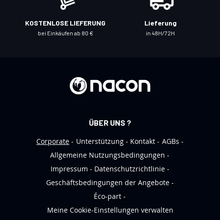
r
u
KOSTENLOSE LIEFERUNG
Lieferung
n
bei Einkäufen ab 80 €
in 48H/72H
s
e
r
e
n
N
e
ÜBER UNS ?
w
s
Corporate
Unterstützung
Kontakt
AGBs
l
Allgemeine Nutzungsbedingungen
e
Impressum
Datenschutzrichtlinie
t
Geschäftsbedingungen der Angebote
t
Éco-part
e
Meine Cookie-Einstellungen verwalten
r