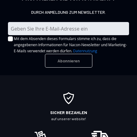
DURCH ANMELDUNG ZUM NEWSLETTER.
M
e
Mit dem Absenden dieses Formulars stimme ich zu, dass die
l
angegebenen Informationen für Nacon-Newsletter und Marketing-
d
E-Mails verwendet werden dürfen.
Datennutzung
e
Abonnieren
n
S
i
e
s
i
c
SICHER BEZAHLEN
h
auf unserer website!
f
ü