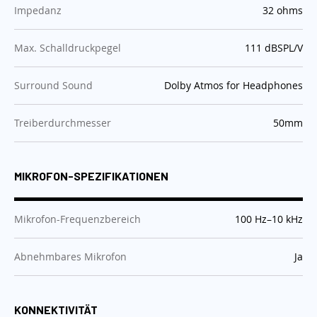
:
Impedanz
32 ohms
:
Max. Schalldruckpegel
111 dBSPL/V
:
Surround Sound
Dolby Atmos for Headphones
:
Treiberdurchmesser
50mm
MIKROFON-SPEZIFIKATIONEN
:
Mikrofon-Frequenzbereich
100 Hz–10 kHz
:
Abnehmbares Mikrofon
Ja
KONNEKTIVITÄT