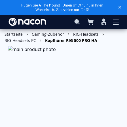
Fügen Sie 4 The Mound: Omen of Cthulhu in Ihren
Warenkorb, Sie zahlen nur für 3!
Mein Warenkorb
Search
Anmelden
Startseite
Gaming-Zubehör
RIG-Headsets
RIG-Headsets PC
Kopfhörer RIG 500 PRO HA
Zum
Ende
der
Bildgalerie
springen