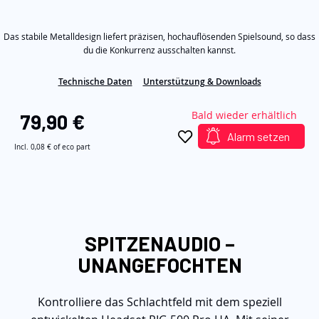
von
5
Sternen,
Das stabile Metalldesign liefert präzisen, hochauflösenden Spielsound, so dass
Durchschnittswert
der
du die Konkurrenz ausschalten kannst.
Bewertung.
Read
Technische Daten
Unterstützung & Downloads
18
Reviews.
Link
Bald wieder erhältlich
79,90 €
auf
derselben
Alarm setzen
Seite.
Incl.
0,08 €
of eco part
SPITZENAUDIO −
UNANGEFOCHTEN
Kontrolliere das Schlachtfeld mit dem speziell