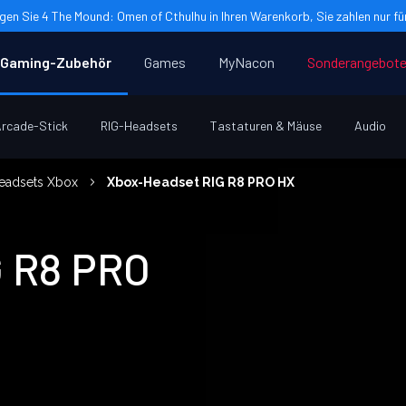
gen Sie 4 The Mound: Omen of Cthulhu in Ihren Warenkorb, Sie zahlen nur für
Gaming-Zubehör
Games
MyNacon
Sonderangebot
rcade-Stick
RIG-Headsets
Tastaturen & Mäuse
Audio
eadsets Xbox
Xbox-Headset RIG R8 PRO HX
G R8 PRO