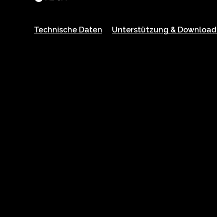
auf
derselben
Seite.
Technische Daten
Unterstützung & Download