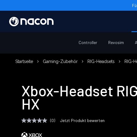
Fü
Controller
Revosim
A
Startseite
Gaming-Zubehör
RIG-Headsets
RIG-H
Xbox-Headset RI
HX
(0)
Jetzt Produkt bewerten
Kein
Beurteilungswert
Link