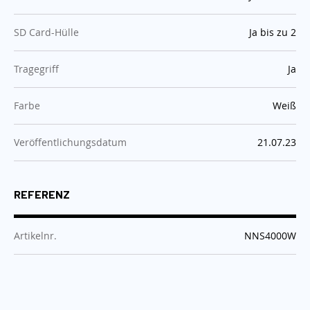
:
SD Card-Hülle
Ja bis zu 2
:
Tragegriff
Ja
:
Farbe
Weiß
:
Veröffentlichungsdatum
21.07.23
REFERENZ
:
Artikelnr.
NNS4000W