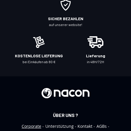
s
i
c
SICHER BEZAHLEN
h
auf unserer website!
f
ü
r
u
KOSTENLOSE LIEFERUNG
Lieferung
n
bei Einkäufen ab 80 €
in 48H/72H
s
e
r
e
n
N
e
ÜBER UNS ?
w
s
Corporate
Unterstützung
Kontakt
AGBs