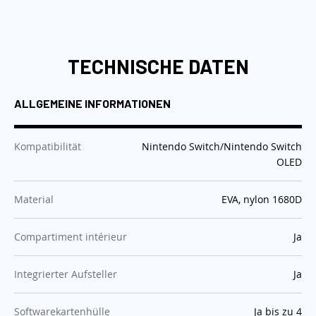
TECHNISCHE DATEN
ALLGEMEINE INFORMATIONEN
:
Kompatibilität
Nintendo Switch/Nintendo Switch
OLED
:
Material
EVA, nylon 1680D
:
Compartiment intérieur
Ja
:
Integrierter Aufsteller
Ja
:
Softwarekartenhülle
Ja bis zu 4