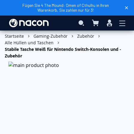
Fügen Sie 4 The Mound: Omen of Cthulhu in Ihren
Warenkorb, Sie zahlen nur für 3!
Mein Warenkorb
Search
Anmelden
In den Warenkorb
Startseite
Gaming-Zubehör
Zubehör
Alle Hüllen und Taschen
Stabile Tasche Weiß für Nintendo Switch-Konsolen und -
Zubehör
Zum
Ende
der
Bildgalerie
springen