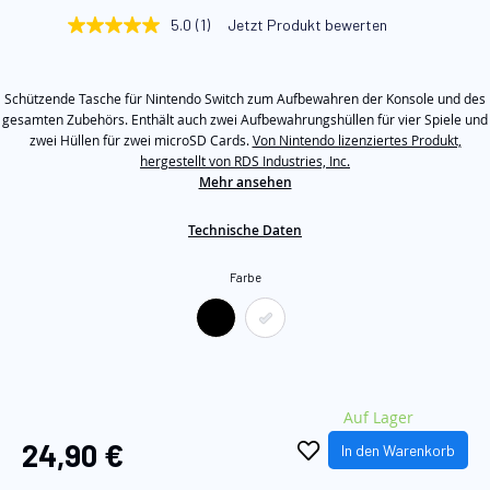
Bildgalerie
5.0
(1)
Jetzt Produkt bewerten
5.0
springen
von
5
Sternen,
Schützende Tasche für Nintendo Switch zum Aufbewahren der Konsole und des
Durchschnittswert
der
gesamten Zubehörs. Enthält auch zwei Aufbewahrungshüllen für vier Spiele und
Bewertung.
zwei Hüllen für zwei microSD Cards.
Von Nintendo lizenziertes Produkt,
Read
hergestellt von RDS Industries, Inc.
a
Mehr ansehen
Review.
Link
auf
Technische Daten
derselben
Seite.
Farbe
Auf Lager
24,90 €
In den Warenkorb