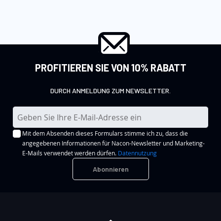
PROFITIEREN SIE VON 10% RABATT
DURCH ANMELDUNG ZUM NEWSLETTER.
M
e
Mit dem Absenden dieses Formulars stimme ich zu, dass die
l
angegebenen Informationen für Nacon-Newsletter und Marketing-
d
E-Mails verwendet werden dürfen.
Datennutzung
e
Abonnieren
n
S
i
e