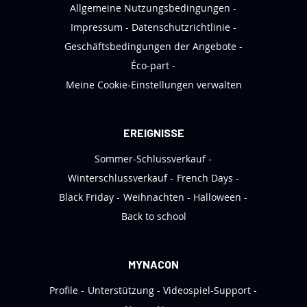
l
Allgemeine Nutzungsbedingungen
e
Impressum
Datenschutzrichtlinie
t
Geschäftsbedingungen der Angebote
t
Éco-part
e
Meine Cookie-Einstellungen verwalten
r
a
n
EREIGNISSE
:
Sommer-Schlussverkauf
Winterschlussverkauf
French Days
Black Friday
Weihnachten
Halloween
Back to school
MYNACON
Profile
Unterstützung
Videospiel-Support