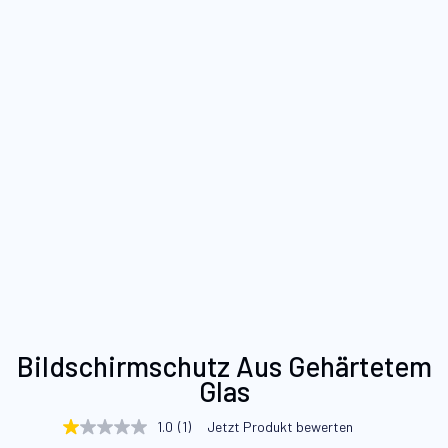
Zum
Bildschirmschutz Aus Gehärtetem
Anfang
Glas
der
Bildgalerie
1.0
(1)
Jetzt Produkt bewerten
1.0
springen