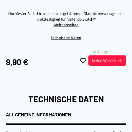
von
5
Sternen,
Hochfester Bildschirmschutz aus gehärtetem Glas mit hervorragender
Durchschnittswert
der
Kratzfestigkeit für Nintendo Switch™
Bewertung.
Mehr ansehen
Read
a
Review.
Technische Daten
Link
auf
Auf Lager
derselben
Seite.
9,90 €
In den Warenkorb
TECHNISCHE DATEN
ALLGEMEINE INFORMATIONEN