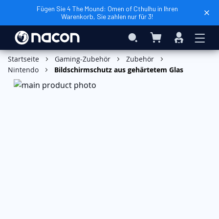
Fügen Sie 4 The Mound: Omen of Cthulhu in Ihren
Warenkorb, Sie zahlen nur für 3!
Mein Warenkorb
Search
Anmelden
In den Warenkorb
Startseite
Gaming-Zubehör
Zubehör
Nintendo
Bildschirmschutz aus gehärtetem Glas
Zum
Ende
der
Bildgalerie
springen