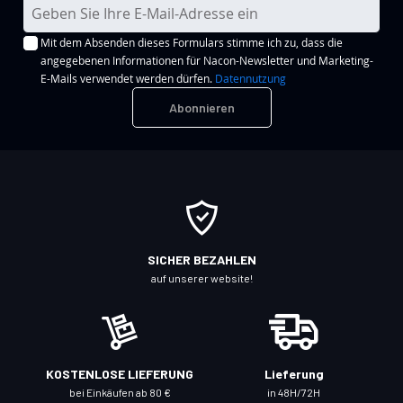
M
e
Mit dem Absenden dieses Formulars stimme ich zu, dass die
l
angegebenen Informationen für Nacon-Newsletter und Marketing-
d
E-Mails verwendet werden dürfen.
Datennutzung
e
Abonnieren
n
S
i
e
s
i
c
SICHER BEZAHLEN
h
auf unserer website!
f
ü
r
u
KOSTENLOSE LIEFERUNG
Lieferung
n
bei Einkäufen ab 80 €
in 48H/72H