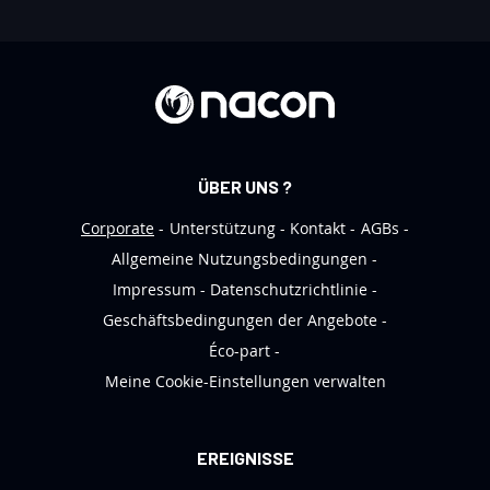
s
e
r
e
n
N
e
ÜBER UNS ?
w
s
Corporate
Unterstützung
Kontakt
AGBs
l
Allgemeine Nutzungsbedingungen
e
Impressum
Datenschutzrichtlinie
t
Geschäftsbedingungen der Angebote
t
Éco-part
e
Meine Cookie-Einstellungen verwalten
r
a
n
EREIGNISSE
: