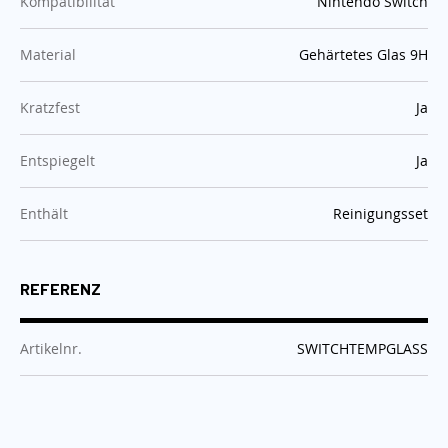
:
Kompatibilität
Nintendo Switch
:
Material
Gehärtetes Glas 9H
:
Kratzfest
Ja
:
Entspiegelt
Ja
:
Enthält
Reinigungsset
REFERENZ
:
Artikelnr.
SWITCHTEMPGLASS