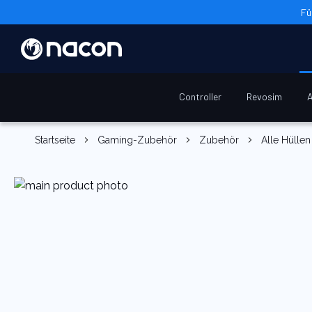
Fü
Controller
Revosim
A
Startseite
Gaming-Zubehör
Zubehör
Alle Hülle
Zum
Ende
der
Bildgalerie
springen