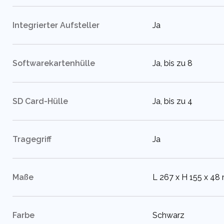
:
Integrierter Aufsteller
Ja
:
Softwarekartenhülle
Ja, bis zu 8
:
SD Card-Hülle
Ja, bis zu 4
:
Tragegriff
Ja
:
Maße
L 267 x H 155 x 4
:
Farbe
Schwarz