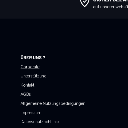
i
auf unserer websi
e
s
i
c
h
f
ü
ÜBER UNS ?
r
u
Corporate
n
Unterstützung
s
Kontakt
e
AGBs
r
e
Allgemeine Nutzungsbedingungen
n
Impressum
N
Datenschutzrichtlinie
e