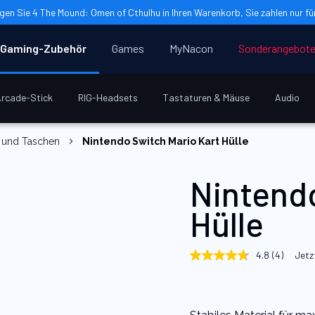
gen Sie 4 The Mound: Omen of Cthulhu in Ihren Warenkorb, Sie zahlen nur für
Gaming-Zubehör
Games
MyNacon
Sonderangebot
rcade-Stick
RIG-Headsets
Tastaturen & Mäuse
Audio
n und Taschen
Nintendo Switch Mario Kart Hülle
Nintendo
Hülle
4.8
(4)
Jetz
4.8
von
5
Sternen,
Durchschnittswert