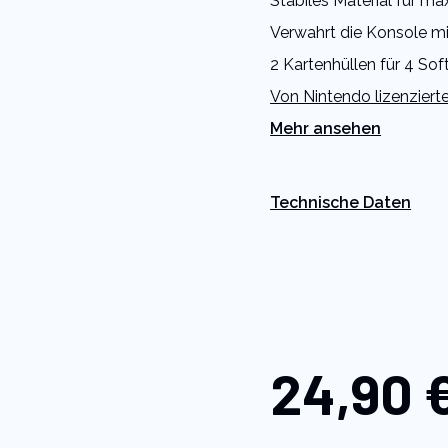
Stabiles Material für max
der
Bewertung.
Verwahrt die Konsole m
Read
4
2 Kartenhüllen für 4 So
Reviews.
Link
Von Nintendo lizenzierte
auf
derselben
Mehr ansehen
Seite.
Technische Daten
24,90 