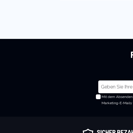
M
e
Mit dem Absenden 
l
Marketing-E-Mails
d
e
n
S
SICHER BEZA