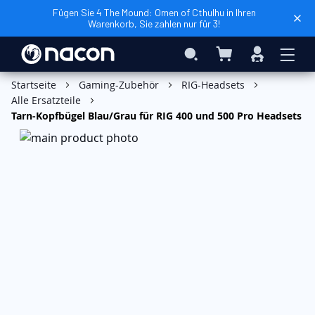
Fügen Sie 4 The Mound: Omen of Cthulhu in Ihren
Warenkorb, Sie zahlen nur für 3!
Mein Warenkorb
Search
Anmelden
In den Warenkorb
Startseite
Gaming-Zubehör
RIG-Headsets
Alle Ersatzteile
Tarn-Kopfbügel Blau/Grau für RIG 400 und 500 Pro Headsets
Zum
Ende
der
Bildgalerie
springen