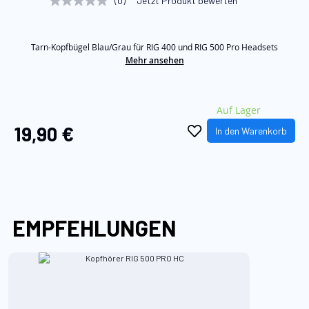
(0)
Jetzt Produkt bewerten
Kein
springen
Beurteilungswert
Link
auf
Tarn-Kopfbügel Blau/Grau für RIG 400 und RIG 500 Pro Headsets
derselben
Seite.
Mehr ansehen
Auf Lager
19,90 €
In den Warenkorb
EMPFEHLUNGEN