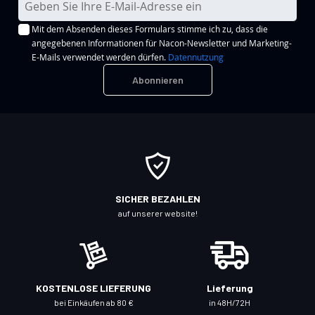
e
Mit dem Absenden dieses Formulars stimme ich zu, dass die
l
angegebenen Informationen für Nacon-Newsletter und Marketing-
d
E-Mails verwendet werden dürfen.
Datennutzung
e
Abonnieren
n
S
i
e
s
i
c
SICHER BEZAHLEN
h
auf unserer website!
f
ü
r
u
KOSTENLOSE LIEFERUNG
Lieferung
n
bei Einkäufen ab 80 €
in 48H/72H
s