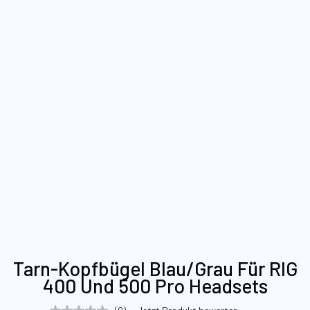
Zum
Tarn-Kopfbügel Blau/Grau Für RIG
Anfang
400 Und 500 Pro Headsets
der
Bildgalerie