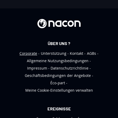
e
r
e
n
N
e
ÜBER UNS ?
w
s
Corporate
Unterstützung
Kontakt
AGBs
l
Allgemeine Nutzungsbedingungen
e
Impressum
Datenschutzrichtlinie
t
Geschäftsbedingungen der Angebote
t
Éco-part
e
Meine Cookie-Einstellungen verwalten
r
a
n
EREIGNISSE
: