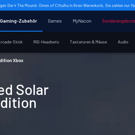
gen Sie 4 The Mound: Omen of Cthulhu in Ihren Warenkorb, Sie zahlen nur für
Gaming-Zubehör
Games
MyNacon
Sonderangebot
rcade-Stick
RIG-Headsets
Tastaturen & Mäuse
Audio
dition Xbox
ed Solar
dition