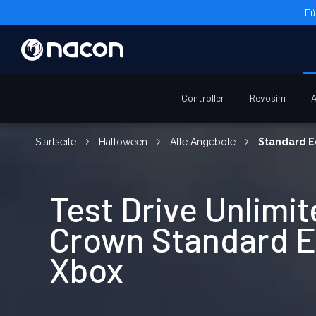
Fü
Controller
Revosim
A
Startseite
Halloween
Alle Angebote
Standard E
Test Drive Unlimit
Crown Standard E
Xbox