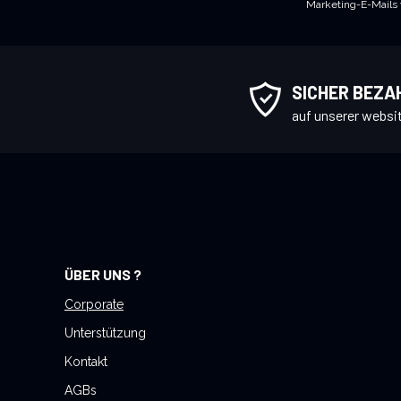
Marketing-E-Mails
d
e
n
S
SICHER BEZA
i
auf unserer websi
e
s
i
c
h
f
ü
ÜBER UNS ?
r
u
Corporate
n
Unterstützung
s
Kontakt
e
AGBs
r