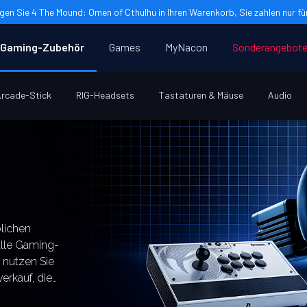
gen Sie 4 The Mound: Omen of Cthulhu in Ihren Warenkorb, Sie zahlen nur für
Gaming-Zubehör
Games
MyNacon
Sonderangebot
rcade-Stick
RIG-Headsets
Tastaturen & Mäuse
Audio
lichen
alle Gaming-
 nutzen Sie
erkauf, die