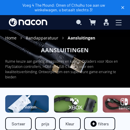
Voeg 4 The Mound: Omen of Cthulhu toe aan uw
winkelwagen, u betaalt slechts 3!
Winkelwagen
Search
Inloggen
Home
Randapparatuur
Aansluitingen
AANSLUITINGEN
Ruime keuze aan gaming accessoires en kabels: Opladers voor Xbox en
PlayStation controllers, HDMI en USB-C kabels voor een
kwaliteitsverbinding. Ontworpen om een superieure game-ervaring te
bieden
Sorteer
prijs
Kleur
filters