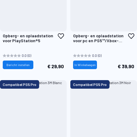
Voeg
V
Opberg- en oplaadstation
Opberg- en oplaadstation
toe
t
voor PlayStation®5
voor pc en PS5™/Xbox-
aan
a
consoles
verlanglijst
v
0.0
(0)
0.0
(0)
Bericht instellen
In Winkelwagen
€ 29,90
€ 39,90
Compatibel PS5 Pro
Compatibel PS5 Pro