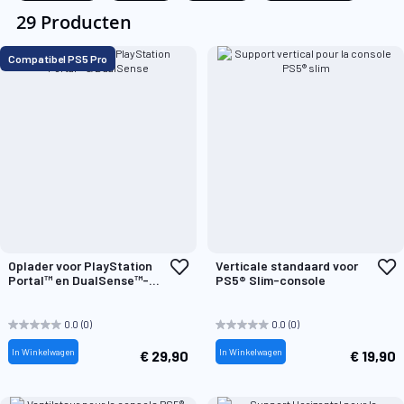
29 Producten
Compatibel PS5 Pro
Voeg
V
Oplader voor PlayStation
Verticale standaard voor
toe
t
Portal™ en DualSense™-
PS5® Slim-console
aan
a
controller
verlanglijst
v
0.0
(0)
0.0
(0)
In Winkelwagen
In Winkelwagen
€ 29,90
€ 19,90