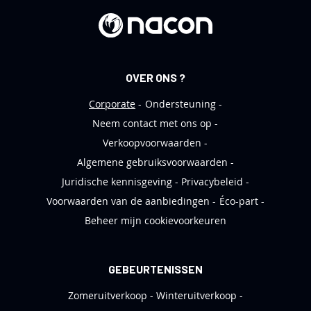
b
r
i
e
OVER ONS ?
f
Corporate
Ondersteuning
Neem contact met ons op
Verkoopvoorwaarden
Algemene gebruiksvoorwaarden
Juridische kennisgeving
Privacybeleid
Voorwaarden van de aanbiedingen
Éco-part
Beheer mijn cookievoorkeuren
GEBEURTENISSEN
Zomeruitverkoop
Winteruitverkoop