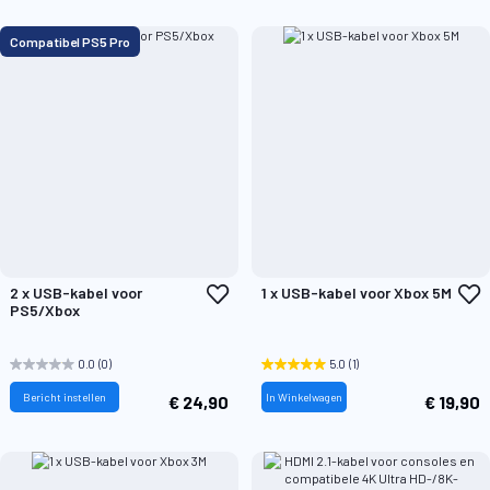
Compatibel PS5 Pro
Voeg
V
2 x USB-kabel voor
1 x USB-kabel voor Xbox 5M
toe
t
PS5/Xbox
aan
a
verlanglijst
v
0.0
(0)
5.0
(1)
Bericht instellen
In Winkelwagen
€ 24,90
€ 19,90