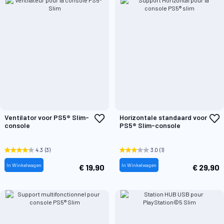
Voeg
V
Ventilator voor PS5® Slim-
Horizontale standaard voor
toe
t
console
PS5® Slim-console
aan
a
verlanglijst
v
4.3
(3)
3.0
(1)
In Winkelwagen
In Winkelwagen
€ 19,90
€ 29,90