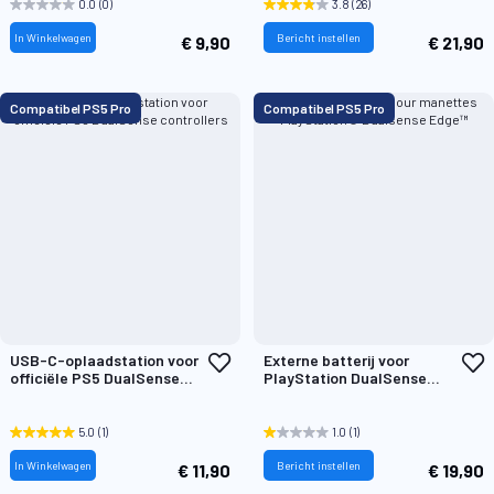
0.0
(0)
3.8
(26)
In Winkelwagen
Bericht instellen
€ 9,90
€ 21,90
Compatibel PS5 Pro
Compatibel PS5 Pro
Voeg
V
USB-C-oplaadstation voor
Externe batterij voor
toe
t
officiële PS5 DualSense
PlayStation DualSense
aan
a
controllers
Edge™ draadloze
verlanglijst
v
controllers
5.0
(1)
1.0
(1)
In Winkelwagen
Bericht instellen
€ 11,90
€ 19,90