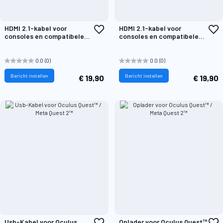
Voeg
V
HDMI 2.1-kabel voor
HDMI 2.1-kabel voor
toe
t
consoles en compatibele
consoles en compatibele
aan
a
4K Ultra HD-/8K-schermen
4K Ultra HD-/8K-schermen
verlanglijst
v
Wit
Zwart
0.0
(0)
0.0
(0)
Bericht instellen
Bericht instellen
€ 19,90
€ 19,90
Voeg
V
Usb-Kabel voor Oculus
Oplader voor Oculus Quest™