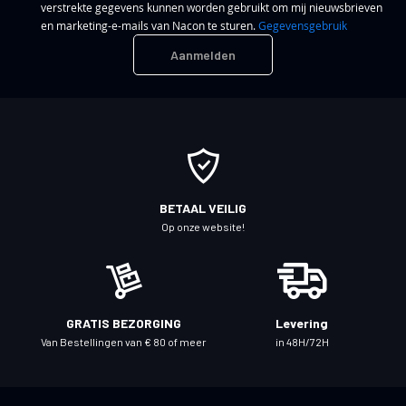
verstrekte gegevens kunnen worden gebruikt om mij nieuwsbrieven
n
en marketing-e-mails van Nacon te sturen.
Gegevensgebruik
n
Aanmelden
e
e
r
u
o
p
o
BETAAL VEILIG
n
Op onze website!
z
e
n
i
GRATIS BEZORGING
Levering
e
Van Bestellingen van € 80 of meer
in 48H/72H
u
w
s