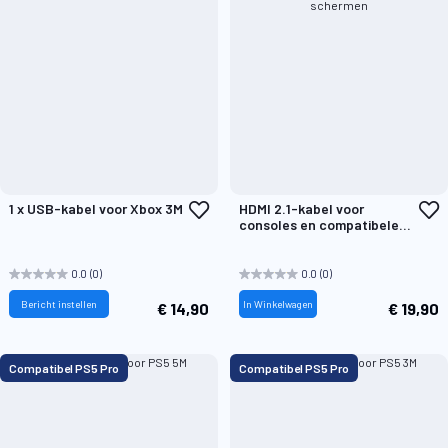
Voeg
V
1 x USB-kabel voor Xbox 3M
HDMI 2.1-kabel voor
toe
t
consoles en compatibele
aan
a
4K Ultra HD-/8K-schermen
verlanglijst
v
0.0
(0)
0.0
(0)
Bericht instellen
In Winkelwagen
€ 14,90
€ 19,90
Compatibel PS5 Pro
Compatibel PS5 Pro