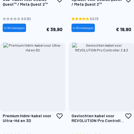
toe
t
Quest™ / Meta Quest 2™
/ Meta Quest 2™
aan
a
verlanglijst
v
0.0
(0)
5.0
(1)
In Winkelwagen
In Winkelwagen
€ 39,90
€ 19,90
Voeg
V
Premium Hdmi-kabel voor
Gevlochten kabel voor
toe
t
Ultra-Hd en 3D
REVOLUTION Pro Controller
aan
a
2 & 3
verlanglijst
v