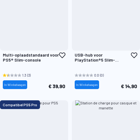
Voeg
V
Multi-oplaadstandaard voor
USB-hub voor
toe
t
PS5® Slim-console
PlayStation®5 Slim-
aan
a
consoles
verlanglijst
v
1.3
(3)
0.0
(0)
In Winkelwagen
In Winkelwagen
€ 39,90
€ 14,90
Compatibel PS5 Pro