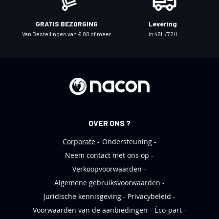
n
i
GRATIS BEZORGING
Levering
e
Van Bestellingen van € 80 of meer
in 48H/72H
u
w
s
b
r
i
e
OVER ONS ?
f
Corporate
Ondersteuning
Neem contact met ons op
Verkoopvoorwaarden
Algemene gebruiksvoorwaarden
Juridische kennisgeving
Privacybeleid
Voorwaarden van de aanbiedingen
Éco-part