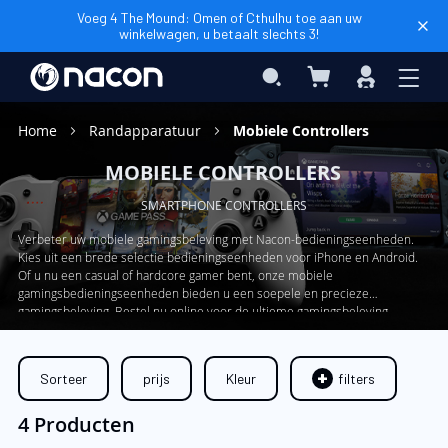
Voeg 4 The Mound: Omen of Cthulhu toe aan uw
winkelwagen, u betaalt slechts 3!
Winkelwagen
Search
Inloggen
Home
Randapparatuur
Mobiele Controllers
MOBIELE CONTROLLERS
SMARTPHONE CONTROLLERS
Verbeter uw mobiele gamingsbeleving met Nacon-bedieningseenheden.
Kies uit een brede selectie bedieningseenheden voor iPhone en Android.
Of u nu een casual of hardcore gamer bent, onze mobiele
gamingsbedieningseenheden bieden u een soepele en precieze
gamingsbeleving. Bestel nu online voor de ultieme gamingsbeleving.
Sorteer
prijs
Kleur
filters
4 Producten