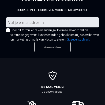
DOOR JE IN TE SCHRIJVEN VOOR DE NIEUWSBRIEF.
A
b
Door dit formulier te verzenden ga ik ermee akkoord dat de
o
verstrekte gegevens kunnen worden gebruikt om mij nieuwsbrieven
n
en marketing-e-mails van Nacon te sturen.
Gegevensgebruik
n
Aanmelden
e
e
r
u
o
p
o
BETAAL VEILIG
n
Op onze website!
z
e