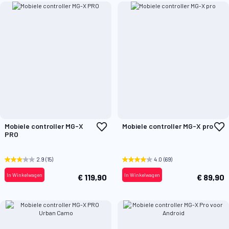
Voeg
V
Mobiele controller MG-X
Mobiele controller MG-X pro
toe
t
PRO
aan
a
verlanglijst
v
2.9
(15)
4.0
(69)
In Winkelwagen
In Winkelwagen
€ 119,90
€ 89,90