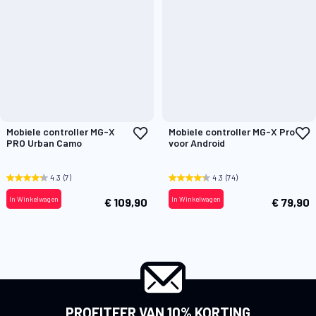
Voeg
V
Mobiele controller MG-X
Mobiele controller MG-X Pro
toe
t
PRO Urban Camo
voor Android
aan
a
verlanglijst
v
4.3
(7)
4.3
(74)
In Winkelwagen
In Winkelwagen
€ 109,90
€ 79,90
PROFITEER VAN 10% KORTING