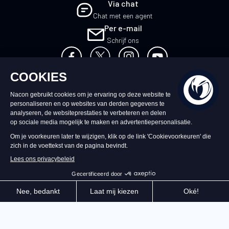
Via chat
Chat met een agent
Per e-mail
Schrijf ons
NL
©2026 – Nacon | NACON™ is een
geregistreerd handelsmerk. Alle rechten
voorbehouden.