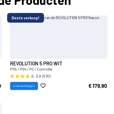
Beste verkoop!
REVOLUTION 5 PRO WIT
PS5 / PS4 / PC / Controller
3.9
(570)
Voeg
0
€ 179,90
In Winkelwagen
toe
aan
verlanglijst