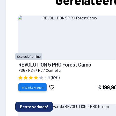
Exclusief online
REVOLUTION 5 PRO Forest Camo
PS5 / PS4 / PC / Controller
3.9
(570)
Voeg
€ 199,9
In Winkelwagen
toe
aan
verlanglijst
Beste verkoop!