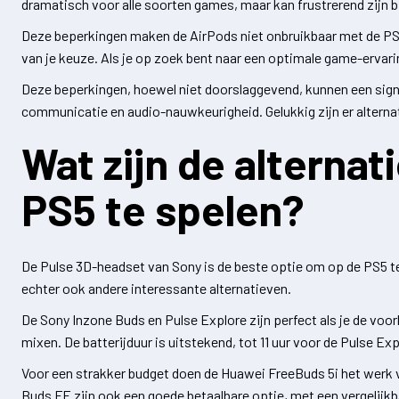
dramatisch voor alle soorten games, maar kan frustrerend zijn b
Deze beperkingen maken de AirPods niet onbruikbaar met de PS5,
van je keuze. Als je op zoek bent naar een optimale game-ervar
Deze beperkingen, hoewel niet doorslaggevend, kunnen een signif
communicatie en audio-nauwkeurigheid. Gelukkig zijn er alterna
Wat zijn de alterna
PS5 te spelen?
De Pulse 3D-headset van Sony is de beste optie om op de PS5 te
echter ook andere interessante alternatieven.
De Sony Inzone Buds en Pulse Explore zijn perfect als je de vo
mixen. De batterijduur is uitstekend, tot 11 uur voor de Pulse Exp
Voor een strakker budget doen de Huawei FreeBuds 5i het werk v
Buds FE zijn ook een goede betaalbare optie, met een vergelijkba