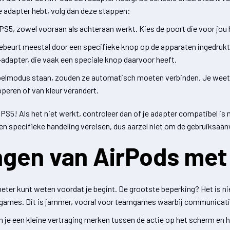
le adapter hebt, volg dan deze stappen:
PS5, zowel vooraan als achteraan werkt. Kies de poort die voor jou h
ebeurt meestal door een specifieke knop op de apparaten ingedrukt
-adapter, die vaak een speciale knop daarvoor heeft.
pelmodus staan, zouden ze automatisch moeten verbinden. Je weet 
peren of van kleur verandert.
 PS5! Als het niet werkt, controleer dan of je adapter compatibel is 
n specifieke handeling vereisen, dus aarzel niet om de gebruiksaan
ingen van AirPods met
 beter kunt weten voordat je begint. De grootste beperking? Het is 
 games. Dit is jammer, vooral voor teamgames waarbij communicatie 
 je een kleine vertraging merken tussen de actie op het scherm en het 