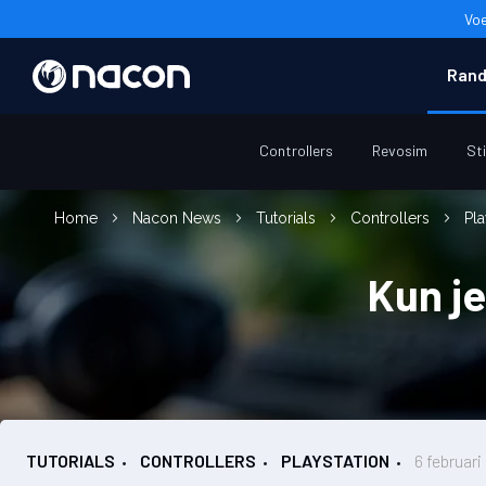
Voe
Rand
Controllers
Revosim
St
Home
Nacon News
Tutorials
Controllers
Pl
Kun j
TUTORIALS
CONTROLLERS
PLAYSTATION
6 februar