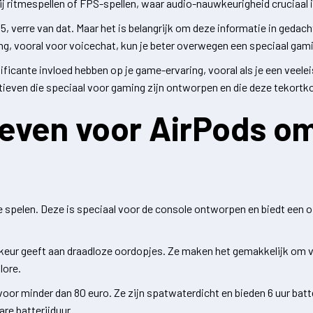
ij ritmespellen of FPS-spellen, waar audio-nauwkeurigheid cruciaal i
 verre van dat. Maar het is belangrijk om deze informatie in gedach
ing, vooral voor voicechat, kun je beter overwegen een speciaal gam
icante invloed hebben op je game-ervaring, vooral als je een veelei
tieven die speciaal voor gaming zijn ontworpen en die deze tekort
tieven voor AirPods o
 spelen. Deze is speciaal voor de console ontworpen en biedt een op
orkeur geeft aan draadloze oordopjes. Ze maken het gemakkelijk om 
lore.
oor minder dan 80 euro. Ze zijn spatwaterdicht en bieden 6 uur bat
re batterijduur.