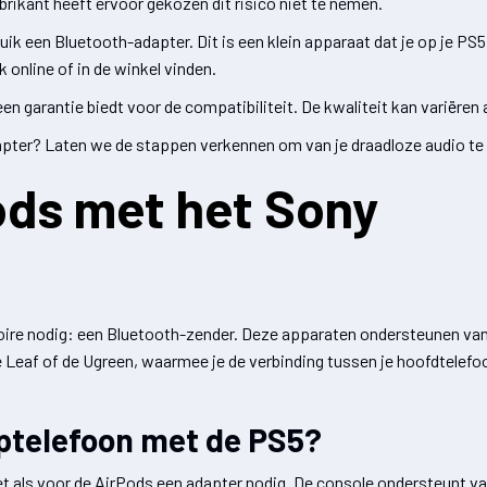
rikant heeft ervoor gekozen dit risico niet te nemen.
ik een Bluetooth-adapter. Dit is een klein apparaat dat je op je PS
 online of in de winkel vinden.
n garantie biedt voor de compatibiliteit. De kwaliteit kan variëren 
apter? Laten we de stappen verkennen om van je draadloze audio te
ods met het Sony
soire nodig: een Bluetooth-zender. Deze apparaten ondersteunen van
 Leaf of de Ugreen, waarmee je de verbinding tussen je hoofdtelefoo
optelefoon met de PS5?
et als voor de AirPods een adapter nodig. De console ondersteunt v