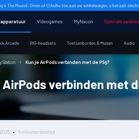
g 4 The Mound: Omen of Cthulhu toe aan uw winkelwagen, u betaalt slecht
apparatuur
Videogames
MyNacon
Speciale aanbie
ick Arcade
RIG-headsets
Toetsenborden & Muizen
Audio
ayStation
Kun je AirPods verbinden met de PS5?
e AirPods verbinden met 
i 2025
5 minuten leestijd