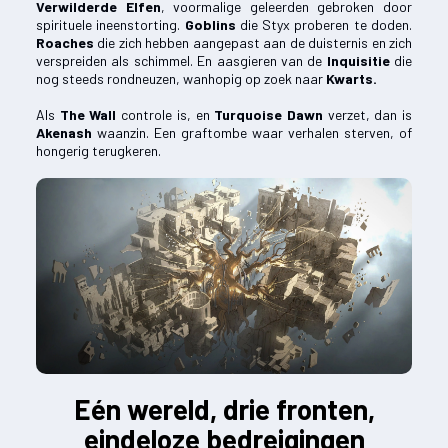
Verwilderde Elfen
, voormalige geleerden gebroken door
spirituele ineenstorting.
Goblins
die Styx proberen te doden.
Roaches
die zich hebben aangepast aan de duisternis en zich
verspreiden als schimmel. En aasgieren van de
Inquisitie
die
nog steeds rondneuzen, wanhopig op zoek naar
Kwarts.
Als
The Wall
controle is, en
Turquoise Dawn
verzet, dan is
Akenash
waanzin. Een graftombe waar verhalen sterven, of
hongerig terugkeren.
Eén wereld, drie fronten,
eindeloze bedreigingen