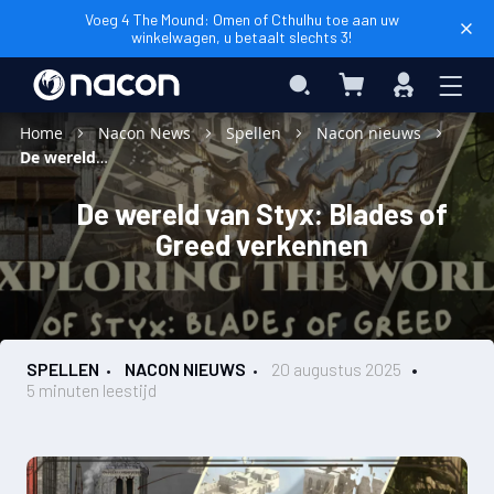
Voeg 4 The Mound: Omen of Cthulhu toe aan uw
winkelwagen, u betaalt slechts 3!
Winkelwagen
Search
Inloggen
Home
Nacon News
Spellen
Nacon nieuws
De wereld van Styx: Blades of Greed verkennen
De wereld van Styx: Blades of
Greed verkennen
SPELLEN
NACON NIEUWS
20 augustus 2025
5 minuten leestijd