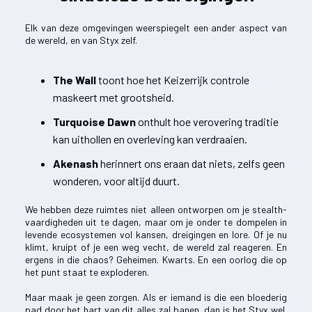
Elk van deze omgevingen weerspiegelt een ander aspect van
de wereld, en van Styx zelf.
The Wall
toont hoe het Keizerrijk controle
maskeert met grootsheid.
Turquoise Dawn
onthult hoe verovering traditie
kan uithollen en overleving kan verdraaien.
Akenash
herinnert ons eraan dat niets, zelfs geen
wonderen, voor altijd duurt.
We hebben deze ruimtes niet alleen ontworpen om je stealth-
vaardigheden uit te dagen, maar om je onder te dompelen in
levende ecosystemen vol kansen, dreigingen en lore. Of je nu
klimt, kruipt of je een weg vecht, de wereld zal reageren. En
ergens in die chaos? Geheimen. Kwarts. En een oorlog die op
het punt staat te exploderen.
Maar maak je geen zorgen. Als er iemand is die een bloederig
pad door het hart van dit alles zal banen, dan is het Styx wel.