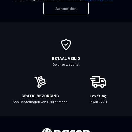
n
Aanmelden
e
e
r
u
o
p
o
BETAAL VEILIG
n
Op onze website!
z
e
n
i
GRATIS BEZORGING
Levering
e
Van Bestellingen van € 80 of meer
in 48H/72H
u
w
s
b