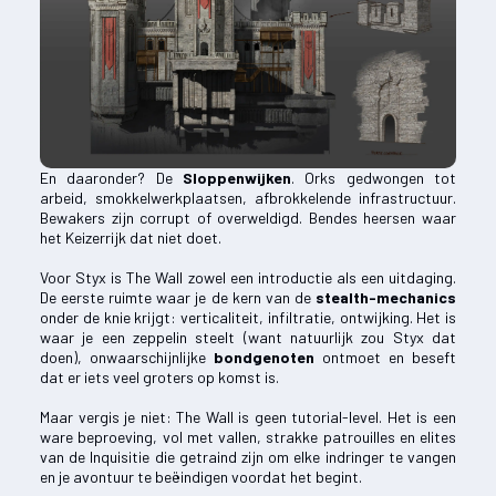
En daaronder? De
Sloppenwijken
. Orks gedwongen tot
arbeid, smokkelwerkplaatsen, afbrokkelende infrastructuur.
Bewakers zijn corrupt of overweldigd. Bendes heersen waar
het Keizerrijk dat niet doet.
Voor Styx is The Wall zowel een introductie als een uitdaging.
De eerste ruimte waar je de kern van de
stealth-mechanics
onder de knie krijgt: verticaliteit, infiltratie, ontwijking. Het is
waar je een zeppelin steelt (want natuurlijk zou Styx dat
doen), onwaarschijnlijke
bondgenoten
ontmoet en beseft
dat er iets veel groters op komst is.
Maar vergis je niet: The Wall is geen tutorial-level. Het is een
ware beproeving, vol met vallen, strakke patrouilles en elites
van de Inquisitie die getraind zijn om elke indringer te vangen
en je avontuur te beëindigen voordat het begint.