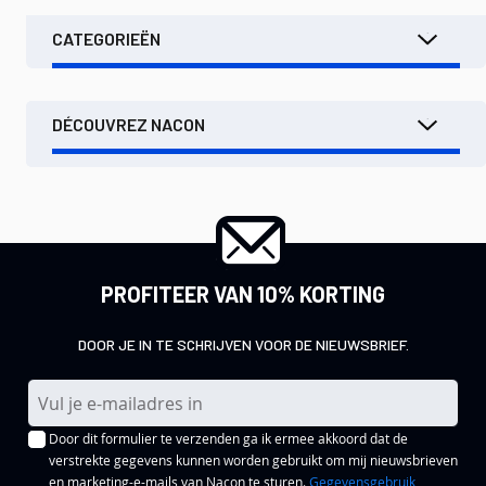
CATEGORIEËN
DÉCOUVREZ NACON
PROFITEER VAN 10% KORTING
DOOR JE IN TE SCHRIJVEN VOOR DE NIEUWSBRIEF.
A
b
Door dit formulier te verzenden ga ik ermee akkoord dat de
o
verstrekte gegevens kunnen worden gebruikt om mij nieuwsbrieven
n
en marketing-e-mails van Nacon te sturen.
Gegevensgebruik