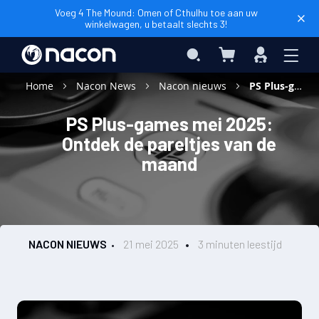
Voeg 4 The Mound: Omen of Cthulhu toe aan uw
winkelwagen, u betaalt slechts 3!
Winkelwagen
Search
Inloggen
Home
Nacon News
Nacon nieuws
PS Plus-games mei 2025: Ontdek de pareltjes van de maand
PS Plus-games mei 2025:
Ontdek de pareltjes van de
maand
NACON NIEUWS
21 mei 2025
3 minuten leestijd