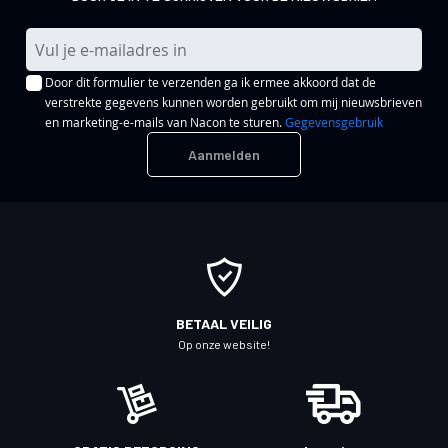
A
b
Door dit formulier te verzenden ga ik ermee akkoord dat de
o
verstrekte gegevens kunnen worden gebruikt om mij nieuwsbrieven
n
en marketing-e-mails van Nacon te sturen.
Gegevensgebruik
n
Aanmelden
e
e
r
u
o
p
o
BETAAL VEILIG
n
Op onze website!
z
e
n
i