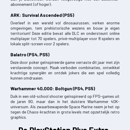
abonnement (of hoger):
ARK: Survival Ascended (PS5)
Overleef in een wereld vol dinosaurussen, verken enorme
omgevingen, tem prehistorische wezens en bouw je eigen
territorium! Deze editie bevat alle DLC en ondersteunt online
multiplayer tot 70 spelers, privé-multiplayer voor 8 spelers en
lokale split-screen voor 2 spelers.
Balatro (PS4, PS5)
Deze door poker geïnspireerde game verraste dit jaar met zijn
verslavende concept. Maak verboden combinaties, ontwikkel
krachtige synergiën en ontdek jokers die een spel volledig
kunnen omdraaien.
Warhammer 40,000: Boltgun (PS4, PS5)
Duik in een old-school shooter geïnspireerd op FPS-games uit
de jaren 90, maar dan in het duistere Warhammer 40K-
universum. Als zwaarbewapende Space Marine neem je het op
tegen de Chaos-krachten in grote levels met opzettelijk retro
graphics.