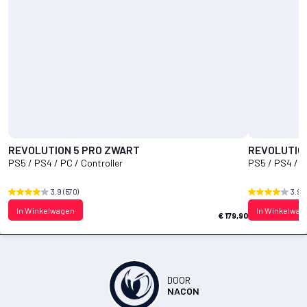
REVOLUTION 5 PRO ZWART
REVOLUTION
PS5 / PS4 / PC / Controller
PS5 / PS4 / P
3.9
(570)
3.9
(
In Winkelwagen
In Winkelwag
€ 179,90
DOOR
NACON