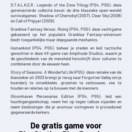
S.T.A.L.K.E.R.: Legends of the Zone Trilogy (PS4, PS5): deze
geremasterde collectie bevat de drie klassieke open-wereld
survivalgames: Shadow of Chernobyl (2007), Clear Sky (2008)
en Call of Pripyat (2009).
Granblue Fantasy Versus: Rising (PS4, PS5): deze vechtgame
gebaseerd op het populaire Granblue Fantasy-universum
biedt toegankelijke maar diepgaande mechanics.
Humankind (PS4, PS5): beheer je steden en leid tactische
gevechten in deze 4X-game van Amplitude Studios, waarin je
de geschiedenis van de mensheid herschrijft door culturen te
combineren door de eeuwen heen.
Story of Seasons: A Wonderful Life (PS5): deze remake van de
klassieker uit 2003 brengt je terug naar Forgotten Valley om je
boerderij te ontwikkelen, groenten te verbouwen, vee te
houden en relaties op te bouwen met de inwoners.
Gloomhaven Mercenaries Edition (PS4, PS5): leid een
huurlingengezelschap, neem het op tegen talloze vijanden en
neem beslissingen die je avontuur vormgeven in procedureel
gegenereerde kerkers.
De gratis game voor