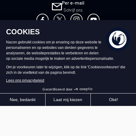
Per e-mail
Schrijf ons
NL
©2026 – Nacon | NACON™ is een
geregistreerd handelsmerk. Alle rechten
voorbehouden.