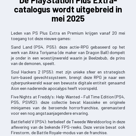
De PlayStation Plus Extra-
catalogus wordt uitgebreid in
mei 2025
Leden van PS Plus Extra en Premium krijgen vanaf 20 mei
toegang tot deze nieuwe games:
Sand Land (PS4, PS5): deze actie-RPG gebaseerd op het
werk van Akira Toriyama (de maker van Dragon Ball) dompelt
je onder in een woestijnwereld waarin je Beelzebub, de prins
van de demonen, speelt.
Soul Hackers 2 (PS5): met zijn unieke sfeer en strategisch
turn-based gevechtssysteem, brengt deze RPG je naar een
cyberpunkwereld waar een bewuste digitale entiteit genaamd
Aion een naderende apocalyps heeft voorspeld.
Five Nights at Freddy's: Help Wanted – Full Time Edition (PS4,
PS5, PSVR2): deze collectie bevat klassieke en originele
minigames van de beroemde horrorfranchise, geremasterd
voor een nog angstaanjagendere ervaring.
Battlefield V (PS4): herbeleef de Tweede Wereldoorlog in deze
aflevering van de bekende FPS-reeks. Deze versie bevat ook
Firestorm, de Battle Royale-modus van de franchise.