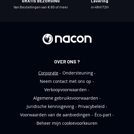
GRATIS BEZORGING
Levering
e
Van Bestellingen van € 80 of meer
in 48H/72H
u
w
s
b
r
i
e
OVER ONS ?
f
Corporate
Ondersteuning
Neem contact met ons op
Verkoopvoorwaarden
Algemene gebruiksvoorwaarden
Juridische kennisgeving
Privacybeleid
Voorwaarden van de aanbiedingen
Éco-part
Beheer mijn cookievoorkeuren