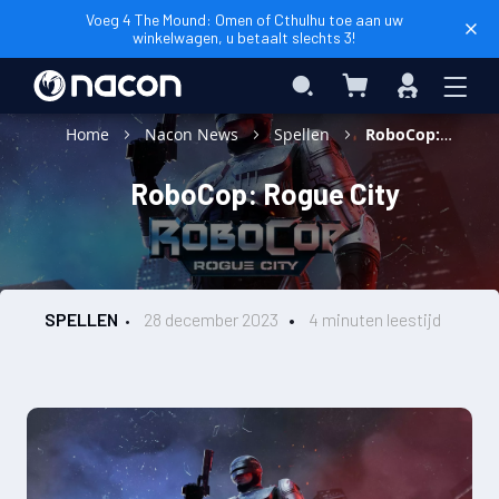
Voeg 4 The Mound: Omen of Cthulhu toe aan uw
winkelwagen, u betaalt slechts 3!
Winkelwagen
Search
Inloggen
Home
Nacon News
Spellen
RoboCop: Rogue City
RoboCop: Rogue City
SPELLEN
28 december 2023
4 minuten leestijd