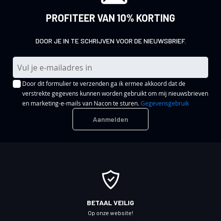
PROFITEER VAN 10% KORTING
DOOR JE IN TE SCHRIJVEN VOOR DE NIEUWSBRIEF.
A
b
Door dit formulier te verzenden ga ik ermee akkoord dat de
o
verstrekte gegevens kunnen worden gebruikt om mij nieuwsbrieven
n
en marketing-e-mails van Nacon te sturen.
Gegevensgebruik
n
Aanmelden
e
e
r
u
o
p
o
BETAAL VEILIG
n
Op onze website!