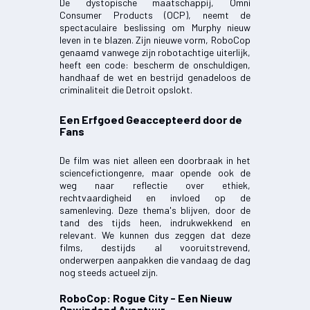
De dystopische maatschappij, Omni
Consumer Products (OCP), neemt de
spectaculaire beslissing om Murphy nieuw
leven in te blazen. Zijn nieuwe vorm, RoboCop
genaamd vanwege zijn robotachtige uiterlijk,
heeft een code: bescherm de onschuldigen,
handhaaf de wet en bestrijd genadeloos de
criminaliteit die Detroit opslokt.
Een Erfgoed Geaccepteerd door de
Fans
De film was niet alleen een doorbraak in het
sciencefictiongenre, maar opende ook de
weg naar reflectie over ethiek,
rechtvaardigheid en invloed op de
samenleving. Deze thema's blijven, door de
tand des tijds heen, indrukwekkend en
relevant. We kunnen dus zeggen dat deze
films, destijds al vooruitstrevend,
onderwerpen aanpakken die vandaag de dag
nog steeds actueel zijn.
RoboCop: Rogue City - Een Nieuw
Opwindend Avontuur