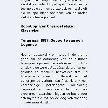
eersteklas onderdompeling en geavanceerde
technologie vormen de explosieve mix die dit
nieuwe spel biedt aan fans van de stalen
wetshandhavingsagent.
RoboCop: Een Onvergetelijke
Klassieker
Terug naar 1987: Geboorte van een
Legende
Het is noodzakelijk om terug in de tijd te
gaan om de oorsprong van dit culturele
fenomeen opnieuw te ontdekken. In 1987
ontdekte de wereld
RoboCop
, de dramatisch
geladen en resoluut innovatieve film. De
futuristische visie op Detroit en het
aangrijpende verhaal van Alex Murphy, een
voorbeeldige politieagent koelbloedig
vermoord en vervolgens herboren als
cyborgrechtvaardiger, legden de basis voor
een mythe die tot op de dag van vandaag
ongeëvenaard blijft.