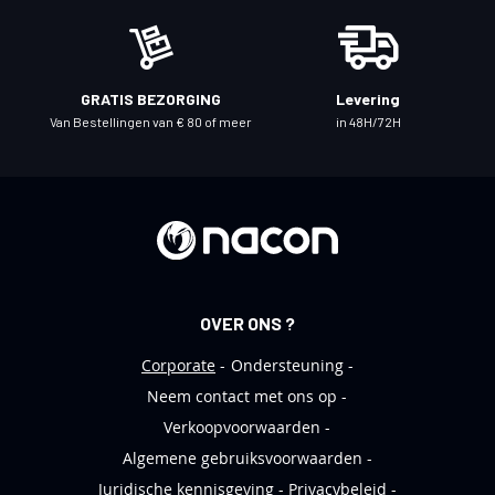
z
e
n
i
GRATIS BEZORGING
Levering
e
Van Bestellingen van € 80 of meer
in 48H/72H
u
w
s
b
r
i
e
OVER ONS ?
f
Corporate
Ondersteuning
Neem contact met ons op
Verkoopvoorwaarden
Algemene gebruiksvoorwaarden
Juridische kennisgeving
Privacybeleid