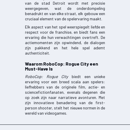
van de stad Detroit wordt met precisie
weergegeven, wat de onderdompeling
benadrukt en van elke straat, elk gebouw een
cruciaal element van de spelervaring maakt.
Elk aspect van het spel weerspiegelt liefde en
respect voor de franchise, en biedt fans een
ervaring die hun verwachtingen overtreft. De
actiemomenten zijn opwindend, de dialogen
zijn pakkend en het hele spel ademt
authenticiteit.
Waarom RoboCop: Rogue City een
Must-Have Is
RoboCop: Rogue City
biedt een unieke
ervaring voor een breed scala aan spelers:
liefhebbers van de originele film, actie- en
sciencefictionfanaten, evenals degenen die
op zoek zijn naar narratieve avonturen. Met
zijn innovatieve benadering van de first-
person shooter, stelt het nieuwe normen in de
wereld van videogames.