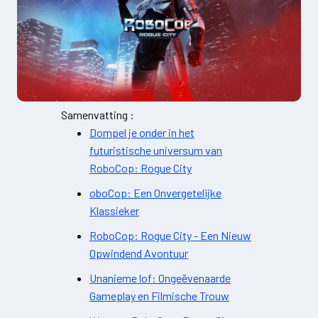
Samenvatting :
Dompel je onder in het
futuristische universum van
RoboCop: Rogue City
oboCop: Een Onvergetelijke
Klassieker
RoboCop: Rogue City - Een Nieuw
Opwindend Avontuur
Unanieme lof: Ongeëvenaarde
Gameplay en Filmische Trouw