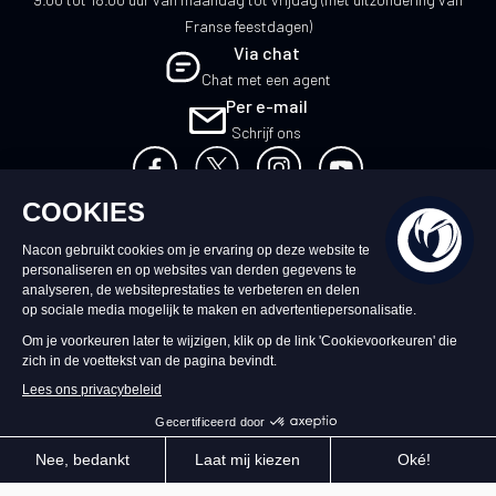
Franse feestdagen)
Via chat
Chat met een agent
Per e-mail
Schrijf ons
NL
©2026 – Nacon | NACON™ is een
geregistreerd handelsmerk. Alle rechten
voorbehouden.