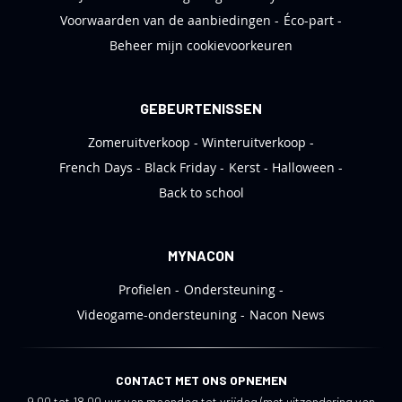
Voorwaarden van de aanbiedingen
Éco-part
Beheer mijn cookievoorkeuren
GEBEURTENISSEN
Zomeruitverkoop
Winteruitverkoop
French Days
Black Friday
Kerst
Halloween
Back to school
MYNACON
Profielen
Ondersteuning
Videogame-ondersteuning
Nacon News
CONTACT MET ONS OPNEMEN
9.00 tot 18.00 uur van maandag tot vrijdag (met uitzondering van