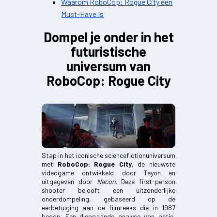
Waarom RoboCop: Rogue City een
Must-Have Is
Dompel je onder in het
futuristische
universum van
RoboCop: Rogue City
Stap in het iconische sciencefictionuniversum
met
RoboCop: Rogue City
, de nieuwste
videogame ontwikkeld door Teyon en
uitgegeven door
Nacon
. Deze first-person
shooter belooft een uitzonderlijke
onderdompeling, gebaseerd op de
eerbetuiging aan de filmreeks die in 1987
begon. Een diepgaande analyse van actie,