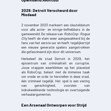
2029: Detroit Verscheurd door
Misdaad
2 november 2023 markeert een sleuteldatum
voor alle actie- en intrige-liefhebbers in de
gamewereld. De release van
RoboCop: Rogue
City
heeft de vlam weer aangewakkerd bij de
fans van het eerste uur en heeft tegelijkertijd
een nieuwe generatie spelers aangetrokken
die gefascineerd zijn door dit universum.
Herbeleef de stad Detroit in 2029, het
epicentrum van criminaliteit en corruptie.
Jouw stappen weerklinken op het plaveisel
als RoboCop, belast met de immense taak
om vrede en orde te herstellen in deze stad,
één crimineel tegelijk. Het spel is een viering
van gerechtigheid, voorzien van
indrukwekkende technologie en overtuigende
verhaalargumenten.
Een Arsenaal Ontworpen voor Strijd