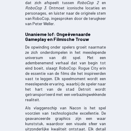
dat zich afspeelt tussen
RoboCop 2
en
RoboCop 3
. Ontmoet iconische locaties en
personages, en luister naar de originele stem
van RoboCop, ingesproken door de terugkeer
van Peter Weller.
Unanieme lof: Ongeëvenaarde
Gameplay en Filmische Trouw
De opwinding onder spelers groeit naarmate
ze zich onderdompelen in het meeslepende
universum van dit spel. Met een
adembenemend verhaal dat van begin tot
eind boeit, slaagt RoboCop: Rogue City erin
de essentie van de films die het inspireerden
vast te leggen. Elk speelmoment wordt een
meeslepende ervaring, waarbij de speler naar
het hart van de stad Detroit wordt
getransporteerd met een verbazingwekkende
realiteit.
Als vlaggenschip van Nacon is het spel
voorzien van technologische excellentie. De
geavanceerde graphics zijn een waar
kunststuk, waardoor een visuele sfeer van
uitzonderlijke kwaliteit ontstaat. Elk detail