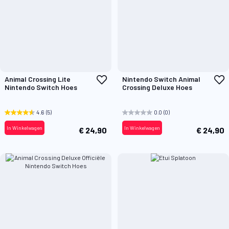
Voeg
V
Animal Crossing Lite
Nintendo Switch Animal
toe
t
Nintendo Switch Hoes
Crossing Deluxe Hoes
aan
a
verlanglijst
v
4.6
(5)
0.0
(0)
In Winkelwagen
In Winkelwagen
€ 24,90
€ 24,90