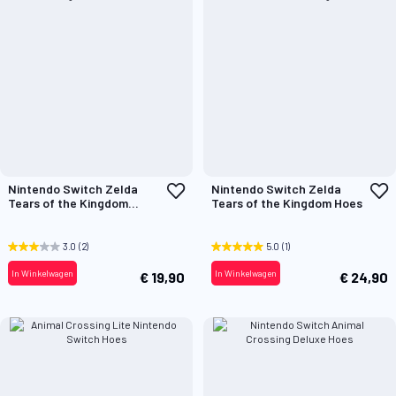
Voeg
V
Nintendo Switch Zelda
Nintendo Switch Zelda
toe
t
Tears of the Kingdom
Tears of the Kingdom Hoes
aan
a
Deluxe Hoes
verlanglijst
v
3.0
(2)
5.0
(1)
In Winkelwagen
In Winkelwagen
€ 19,90
€ 24,90