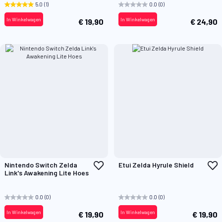
5.0
(1)
0.0
(0)
In Winkelwagen
In Winkelwagen
€ 19,90
€ 24,90
Voeg
V
Nintendo Switch Zelda
Etui Zelda Hyrule Shield
toe
t
Link's Awakening Lite Hoes
aan
a
verlanglijst
v
0.0
(0)
0.0
(0)
In Winkelwagen
In Winkelwagen
€ 19,90
€ 19,90