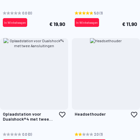
aan
a
controllers
verlanglijst
v
0.0
(0)
5.0
(1)
In Winkelwagen
In Winkelwagen
€ 19,90
€ 11,90
Voeg
V
Oplaadstation voor
Headsethouder
toe
t
Dualshock®4 met twee
aan
a
Aansluitingen
verlanglijst
v
0.0
(0)
2.0
(1)