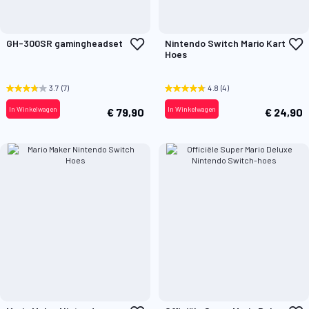
Voeg
V
GH-300SR gamingheadset
Nintendo Switch Mario Kart
toe
t
Hoes
aan
a
verlanglijst
v
3.7
(7)
4.8
(4)
In Winkelwagen
In Winkelwagen
€ 79,90
€ 24,90