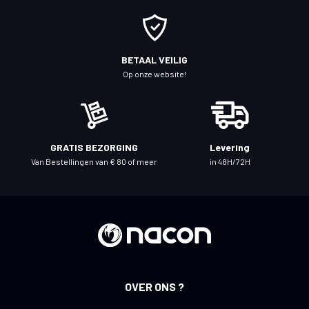
u
o
p
o
BETAAL VEILIG
n
Op onze website!
z
e
n
i
GRATIS BEZORGING
Levering
e
Van Bestellingen van € 80 of meer
in 48H/72H
u
w
s
b
r
i
e
OVER ONS ?
f