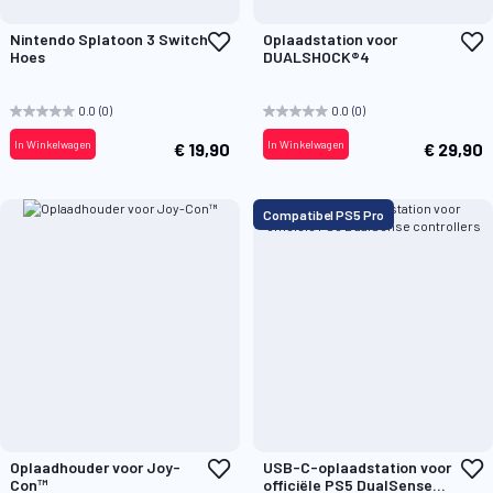
Voeg
V
Nintendo Splatoon 3 Switch
Oplaadstation voor
toe
t
Hoes
DUALSHOCK®4
aan
a
verlanglijst
v
0.0
(0)
0.0
(0)
In Winkelwagen
In Winkelwagen
€ 19,90
€ 29,90
Compatibel PS5 Pro
Voeg
V
Oplaadhouder voor Joy-
USB-C-oplaadstation voor
toe
t
Con™
officiële PS5 DualSense