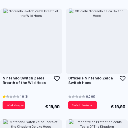
Voeg
V
Nintendo Switch Zelda
Officiële Nintendo Zelda
toe
t
Breath of the Wild Hoes
Switch Hoes
aan
a
verlanglijst
v
1.0
(1)
0.0
(0)
In Winkelwagen
Bericht instellen
€ 19,90
€ 19,90