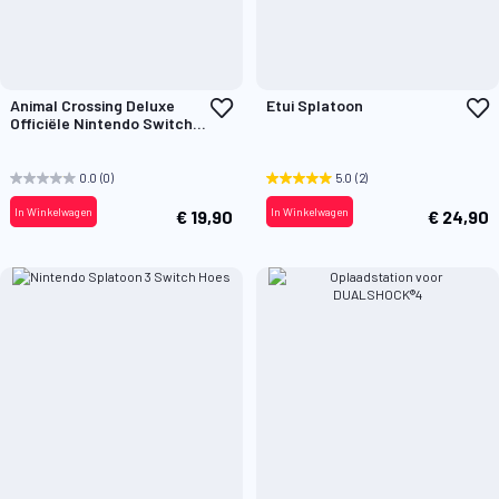
Voeg
V
Animal Crossing Deluxe
Etui Splatoon
toe
t
Officiële Nintendo Switch
aan
a
Hoes
verlanglijst
v
0.0
(0)
5.0
(2)
In Winkelwagen
In Winkelwagen
€ 19,90
€ 24,90