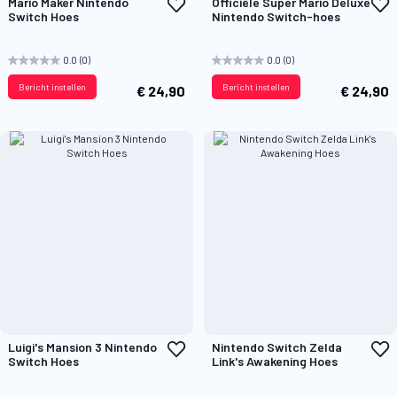
Voeg
V
Mario Maker Nintendo
Officiële Super Mario Deluxe
toe
t
Switch Hoes
Nintendo Switch-hoes
aan
a
verlanglijst
v
0.0
(0)
0.0
(0)
Bericht instellen
Bericht instellen
€ 24,90
€ 24,90
Voeg
V
Luigi's Mansion 3 Nintendo
Nintendo Switch Zelda
toe
t
Switch Hoes
Link's Awakening Hoes
aan
a
verlanglijst
v