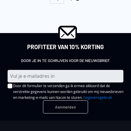
PROFITEER VAN 10% KORTING
DOOR JE IN TE SCHRIJVEN VOOR DE NIEUWSBRIEF.
A
b
Door dit formulier te verzenden ga ik ermee akkoord dat de
o
verstrekte gegevens kunnen worden gebruikt om mij nieuwsbrieven
n
en marketing-e-mails van Nacon te sturen.
Gegevensgebruik
n
Aanmelden
e
e
r