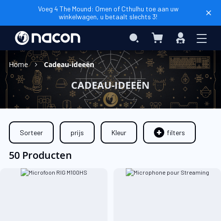
Voeg 4 The Mound: Omen of Cthulhu toe aan uw
winkelwagen, u betaalt slechts 3!
Winkelwagen
Search
Inloggen
Home
Cadeau-ideeën
CADEAU-IDEEËN
Sorteer
prijs
Kleur
filters
50 Producten