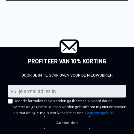
PROFITEER VAN 10% KORTING
DOOR JE IN TE SCHRIJVEN VOOR DE NIEUWSBRIEF.
A
b
Door dit formulier te verzenden ga ik ermee akkoord dat de
o
verstrekte gegevens kunnen worden gebruikt om mij nieuwsbrieven
n
en marketing-e-mails van Nacon te sturen.
Gegevensgebruik
n
Aanmelden
e
e