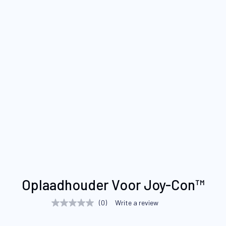
Ga
Oplaadhouder Voor Joy-Con™
naar
het
(0)
Write a review
No
begin
rating
value
van