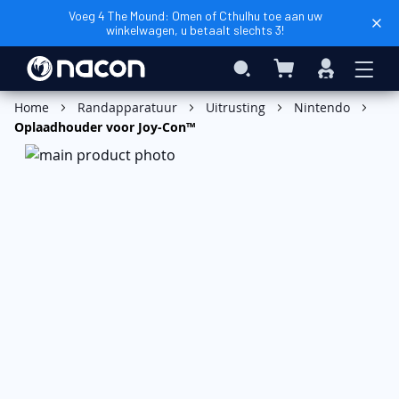
Voeg 4 The Mound: Omen of Cthulhu toe aan uw
winkelwagen, u betaalt slechts 3!
Winkelwagen
Search
Inloggen
In Winkelwagen
Home
Randapparatuur
Uitrusting
Nintendo
Oplaadhouder voor Joy-Con™
Ga
naar
het
einde
van
de
afbeeldingen-
gallerij