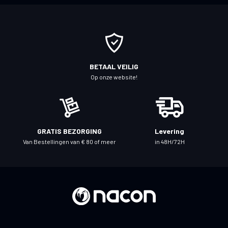
r
u
o
p
o
BETAAL VEILIG
n
Op onze website!
z
e
n
i
GRATIS BEZORGING
Levering
e
Van Bestellingen van € 80 of meer
in 48H/72H
u
w
s
b
r
i
e