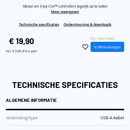
Same
de
Ideaal om 4 Joy-Con™-controllers tegelijk op te laden
page
link.
Meer weergeven
afbeeldingen-
gallerij
Technische specificaties
Ondersteuning & downloads
Op voorraad
€ 19,90
In Winkelwagen
Incl.
€ 0,08
of eco part
TECHNISCHE SPECIFICATIES
ALGEMENE INFORMATIE
:
Verbindingstype
USB-A-kabel