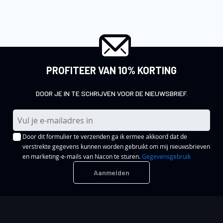
PROFITEER VAN 10% KORTING
DOOR JE IN TE SCHRIJVEN VOOR DE NIEUWSBRIEF.
A
b
Door dit formulier te verzenden ga ik ermee akkoord dat de
o
verstrekte gegevens kunnen worden gebruikt om mij nieuwsbrieven
n
en marketing-e-mails van Nacon te sturen.
Gegevensgebruik
n
Aanmelden
e
e
r
u