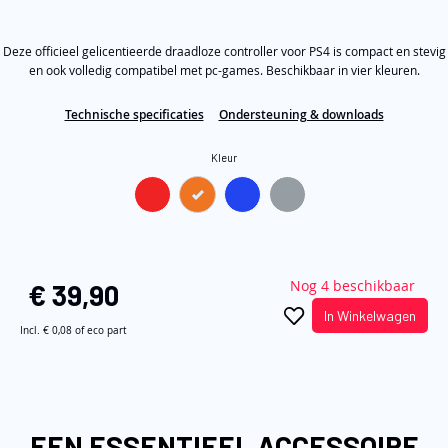
out
de
of
5
afbeeldingen-
Deze officieel gelicentieerde draadloze controller voor PS4 is compact en stevig
stars,
average
gallerij
en ook volledig compatibel met pc-games. Beschikbaar in vier kleuren.
rating
value.
Technische specificaties
Ondersteuning & downloads
Read
316
Reviews.
Kleur
Same
page
link.
Nog 4 beschikbaar
€ 39,90
In Winkelwagen
Incl.
€ 0,08
of eco part
EEN ESSENTIEEL ACCESSOIRE