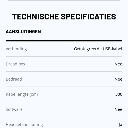
TECHNISCHE SPECIFICATIES
AANSLUITINGEN
:
Verbinding
Geïntegreerde USB-kabel
:
Draadloos
Nee
:
Bedraad
Nee
:
Kabellengte (cm)
300
:
Software
Nee
:
Headsetaansluiting
Ja