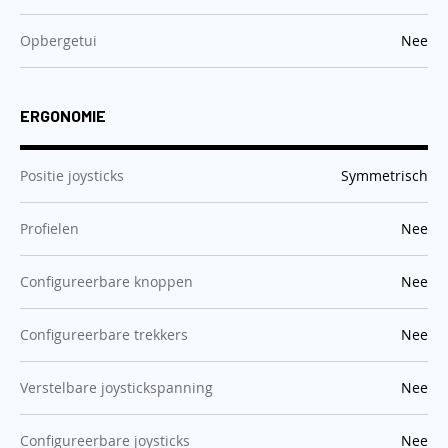
:
Opbergetui
Nee
ERGONOMIE
:
Positie joysticks
Symmetrisch
:
Profielen
Nee
:
Configureerbare knoppen
Nee
:
Configureerbare trekkers
Nee
:
Verstelbare joystickspanning
Nee
:
Configureerbare joysticks
Nee