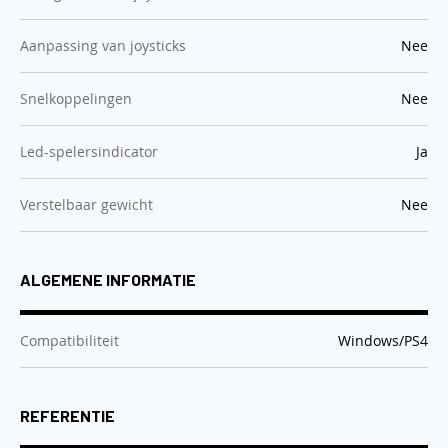
:
Aanpassing van joysticks
Nee
:
Snelkoppelingen
Nee
:
Led-spelersindicator
Ja
:
Verstelbaar gewicht
Nee
ALGEMENE INFORMATIE
:
Compatibiliteit
Windows/PS4
REFERENTIE