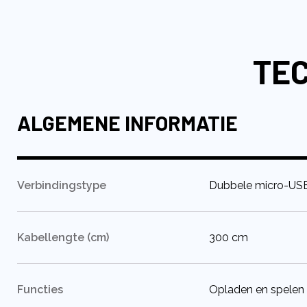
naar
het
begin
TEC
van
de
afbeeldingen-
gallerij
ALGEMENE INFORMATIE
:
Verbindingstype
Dubbele micro-US
:
Kabellengte (cm)
300 cm
:
Functies
Opladen en spelen