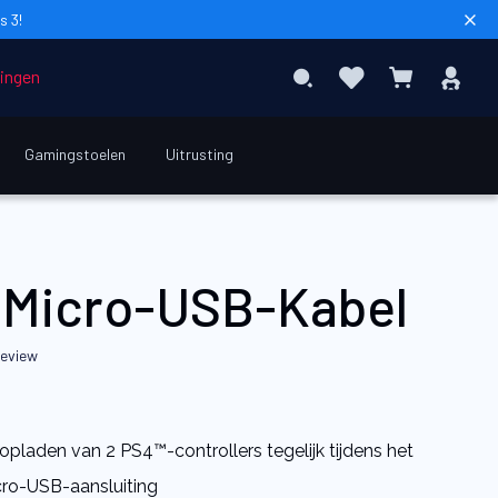
s 3!
Sear
Favorieten
Inl
Search
Winkelwag
dingen
Gamingstoelen
Uitrusting
€ 12,90
 Micro-USB-Kabel
review
opladen van 2 PS4™-controllers tegelijk tijdens het
cro-USB-aansluiting