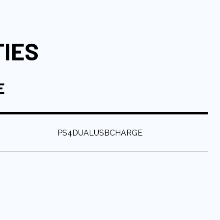
TIES
E
:
PS4DUALUSBCHARGE