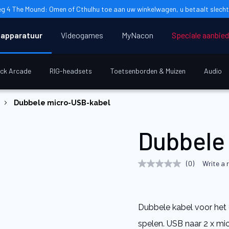
g 4 The Mound: Omen of Cthulhu toe aan uw winkelwagen, u betaalt slecht
apparatuur
Videogames
MyNacon
Speciale aanbie
ick Arcade
RIG-headsets
Toetsenborden & Muizen
Audio
Dubbele micro-USB-kabel
Dubbele
(0)
Write a 
No
rating
value
Same
page
Dubbele kabel voor het 
link.
spelen. USB naar 2 x mi