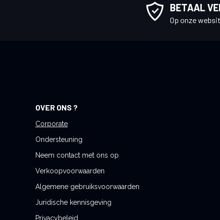
e
BETAAL VEI
r
Op onze websit
u
o
p
o
n
z
e
OVER ONS ?
n
i
Corporate
e
Ondersteuning
u
Neem contact met ons op
w
Verkoopvoorwaarden
s
b
Algemene gebruiksvoorwaarden
r
Juridische kennisgeving
i
Privacybeleid