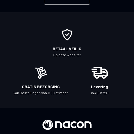
e
e
r
u
o
p
o
BETAAL VEILIG
n
Op onze website!
z
e
n
i
GRATIS BEZORGING
Levering
e
Van Bestellingen van € 80 of meer
in 48H/72H
u
w
s
b
r