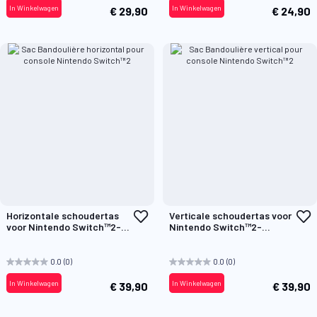
In Winkelwagen
In Winkelwagen
€ 29,90
€ 24,90
Voeg
V
Horizontale schoudertas
Verticale schoudertas voor
toe
t
voor Nintendo Switch™2-
Nintendo Switch™2-
aan
a
console
console
verlanglijst
v
0.0
(0)
0.0
(0)
In Winkelwagen
In Winkelwagen
€ 39,90
€ 39,90