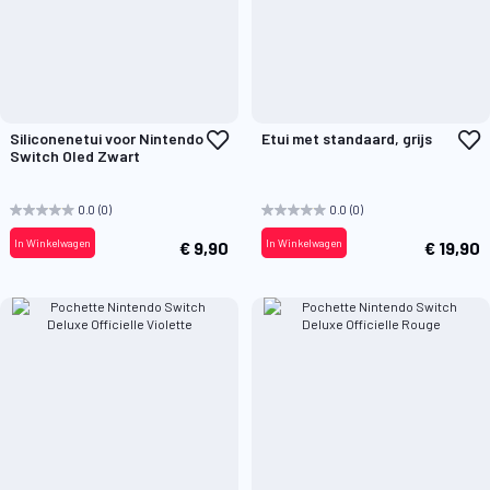
Voeg
V
Siliconenetui voor Nintendo
Etui met standaard, grijs
toe
t
Switch Oled Zwart
aan
a
verlanglijst
v
0.0
(0)
0.0
(0)
In Winkelwagen
In Winkelwagen
€ 9,90
€ 19,90