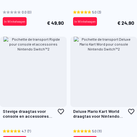
aan
a
console
verlanglijst
v
0.0
(0)
5.0
(3)
In Winkelwagen
In Winkelwagen
€ 49,90
€ 24,90
Voeg
V
Stevige draagtas voor
Deluxe Mario Kart World
toe
t
console en accessoires
draagtas voor Nintendo
aan
a
voor Nintendo Switch™2
Switch™2-console
verlanglijst
v
4.7
(7)
5.0
(11)