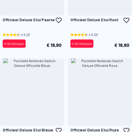
Voeg
V
Officieel Deluxe Etui Paarse
Officieel Deluxe Etui Root
toe
t
aan
a
verlanglijst
v
4.5
(2)
4.5
(2)
In Winkelwagen
In Winkelwagen
€ 19,90
€ 19,90
Voeg
V
Officieel Deluxe Etui Blauw
Officieel Deluxe Etui Roze