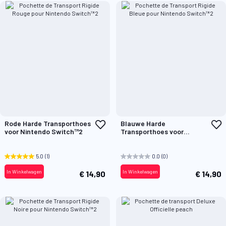
Voeg
V
Rode Harde Transporthoes
Blauwe Harde
toe
t
voor Nintendo Switch™2
Transporthoes voor
aan
a
Nintendo Switch™2
verlanglijst
v
5.0
(1)
0.0
(0)
In Winkelwagen
In Winkelwagen
€ 14,90
€ 14,90