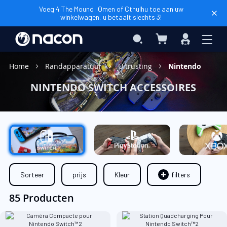
Voeg 4 The Mound: Omen of Cthulhu toe aan uw
winkelwagen, u betaalt slechts 3!
Winkelwagen
Search
Inloggen
Home
Randapparatuur
Uitrusting
Nintendo
NINTENDO SWITCH ACCESSOIRES
Sorteer
prijs
Kleur
filters
85 Producten