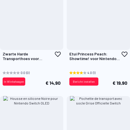
Voeg
V
Zwarte Harde
Etui Princess Peach:
toe
t
Transporthoes voor
Showtime! voor Nintendo
aan
a
Nintendo Switch™2
Switch™
verlanglijst
v
0.0
(0)
4.0
(1)
In Winkelwagen
Bericht instellen
€ 14,90
€ 19,90