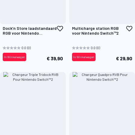
Voeg
V
Dock’n Store laadstandaard
Multicharge station RGB
toe
t
RGB voor Nintendo
voor Nintendo Switch™2
aan
a
Switch™2
verlanglijst
v
0.0
(0)
0.0
(0)
In Winkelwagen
In Winkelwagen
€ 39,90
€ 29,90