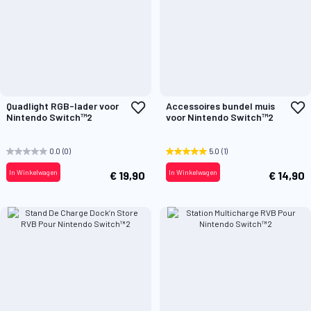
Voeg
V
Quadlight RGB-lader voor
Accessoires bundel muis
toe
t
Nintendo Switch™2
voor Nintendo Switch™2
aan
a
verlanglijst
v
0.0
(0)
5.0
(1)
In Winkelwagen
In Winkelwagen
€ 19,90
€ 14,90