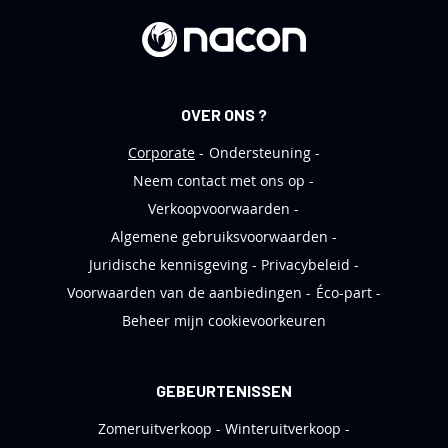
b
r
i
e
OVER ONS ?
f
Corporate
Ondersteuning
Neem contact met ons op
Verkoopvoorwaarden
Algemene gebruiksvoorwaarden
Juridische kennisgeving
Privacybeleid
Voorwaarden van de aanbiedingen
Éco-part
Beheer mijn cookievoorkeuren
GEBEURTENISSEN
Zomeruitverkoop
Winteruitverkoop