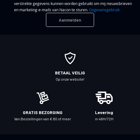
verstrekte gegevens kunnen worden gebruikt om mij nieuwsbrieven
n
en marketing-e-mails van Nacon te sturen.
Gegevensgebruik
n
Aanmelden
e
e
r
u
o
p
o
BETAAL VEILIG
n
Op onze website!
z
e
n
i
GRATIS BEZORGING
Levering
e
Van Bestellingen van € 80 of meer
in 48H/72H
u
w
s