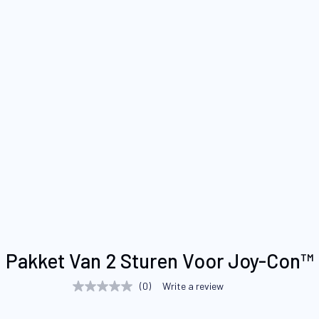
Ga
Pakket Van 2 Sturen Voor Joy-Con™
naar
het
(0)
Write a review
No
begin
rating
value
van