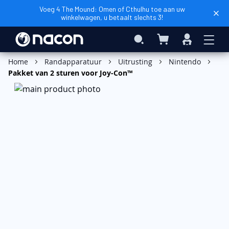
Voeg 4 The Mound: Omen of Cthulhu toe aan uw
winkelwagen, u betaalt slechts 3!
Winkelwagen
Search
Inloggen
In Winkelwagen
Home
Randapparatuur
Uitrusting
Nintendo
Pakket van 2 sturen voor Joy-Con™
Ga
naar
het
einde
van
de
afbeeldingen-
gallerij