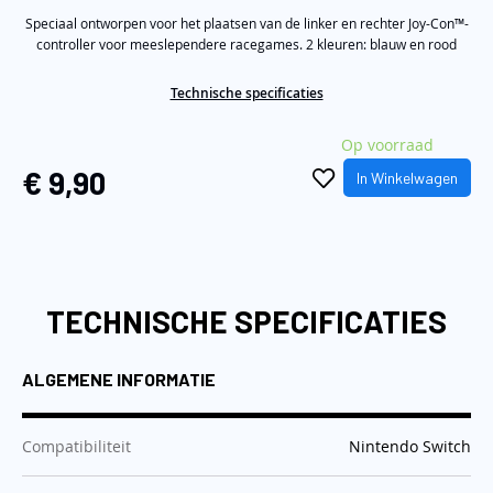
Same
de
Speciaal ontworpen voor het plaatsen van de linker en rechter Joy-Con™-
page
link.
controller voor meeslependere racegames. 2 kleuren: blauw en rood
afbeeldingen-
gallerij
Technische specificaties
Op voorraad
€ 9,90
In Winkelwagen
TECHNISCHE SPECIFICATIES
ALGEMENE INFORMATIE
:
Compatibiliteit
Nintendo Switch