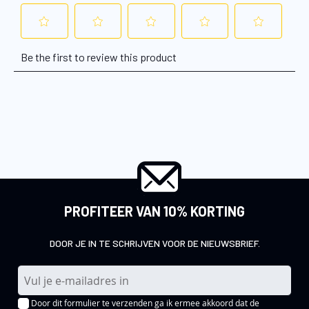
PROFITEER VAN 10% KORTING
DOOR JE IN TE SCHRIJVEN VOOR DE NIEUWSBRIEF.
A
b
Door dit formulier te verzenden ga ik ermee akkoord dat de
o