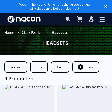
Voeg 4 The Mound: Omen of Cthulhu toe aan uw
winkelwagen, u betaalt slechts 3!
Winkelwagen
Search
Inloggen
Home
Xbox Festival
Headsets
HEADSETS
Sorteer
prijs
Kleur
filters
9 Producten