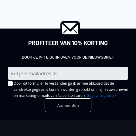
PROFITEER VAN 10% KORTING
DOOR JE IN TE SCHRIJVEN VOOR DE NIEUWSBRIEF.
A
b
Door dit formulier te verzenden ga ik ermee akkoord dat de
o
verstrekte gegevens kunnen worden gebruikt om mij nieuwsbrieven
n
en marketing-e-mails van Nacon te sturen.
Gegevensgebruik
n
Aanmelden
e
e
r
u