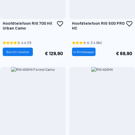
Voeg
V
Hoofdtelefoon RIG 700 HX
Hoofdtelefoon RIG 500 PRO
toe
t
Urban Camo
HC
aan
a
verlanglijst
v
4.4
(11)
3.4
(84)
Bericht instellen
In Winkelwagen
€ 129,90
€ 69,90