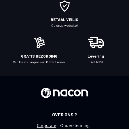
o
p
o
BETAAL VEILIG
n
Op onze website!
z
e
n
i
GRATIS BEZORGING
Levering
e
Van Bestellingen van € 80 of meer
in 48H/72H
u
w
s
b
r
i
e
OVER ONS ?
f
Corporate
Ondersteuning