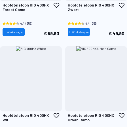
Voeg
V
Hoofdtelefoon RIG 400HX
Hoofdtelefoon RIG 400HX
toe
t
Forest Camo
Zwart
aan
a
verlanglijst
v
4.4
(259)
4.4
(259)
In Winkelwagen
In Winkelwagen
€ 59,90
€ 49,90
Voeg
V
Hoofdtelefoon RIG 400HX
Hoofdtelefoon RIG 400HX
toe
t
Wit
Urban Camo
aan
a