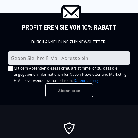
PROFITIEREN SIE VON 10% RABATT
DURCH ANMELDUNG ZUM NEWSLETTER.
M
e
Mit dem Absenden dieses Formulars stimme ich zu, dass die
l
angegebenen Informationen für Nacon-Newsletter und Marketing-
d
E-Mails verwendet werden dürfen.
Datennutzung
e
Abonnieren
n
S
i
e
s
i