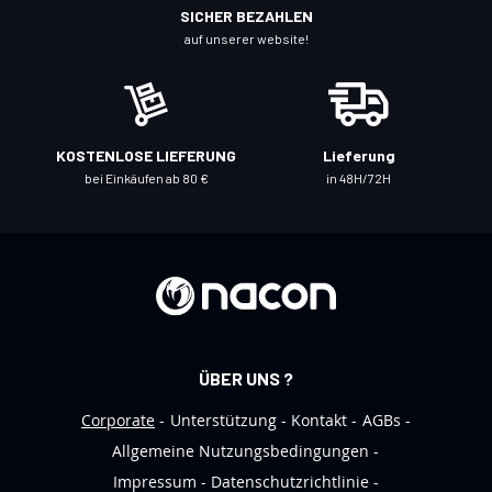
c
SICHER BEZAHLEN
h
auf unserer website!
f
ü
r
u
KOSTENLOSE LIEFERUNG
Lieferung
n
bei Einkäufen ab 80 €
in 48H/72H
s
e
r
e
n
N
e
ÜBER UNS ?
w
s
Corporate
Unterstützung
Kontakt
AGBs
l
Allgemeine Nutzungsbedingungen
e
Impressum
Datenschutzrichtlinie