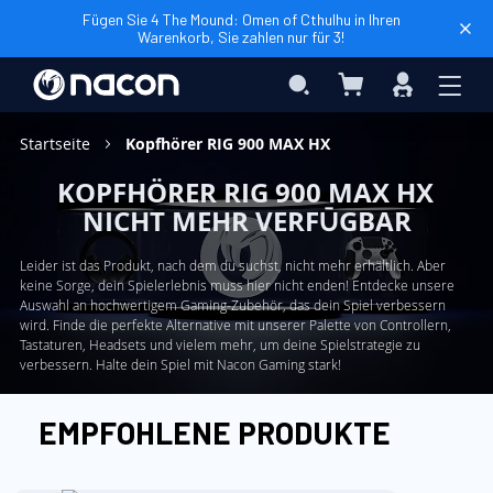
Fügen Sie 4 The Mound: Omen of Cthulhu in Ihren
Warenkorb, Sie zahlen nur für 3!
Mein Warenkorb
Search
Anmelden
Startseite
Kopfhörer RIG 900 MAX HX
KOPFHÖRER RIG 900 MAX HX
NICHT MEHR VERFŪGBAR
Leider ist das Produkt, nach dem du suchst, nicht mehr erhältlich. Aber
keine Sorge, dein Spielerlebnis muss hier nicht enden! Entdecke unsere
Auswahl an hochwertigem Gaming-Zubehör, das dein Spiel verbessern
wird. Finde die perfekte Alternative mit unserer Palette von Controllern,
Tastaturen, Headsets und vielem mehr, um deine Spielstrategie zu
verbessern. Halte dein Spiel mit Nacon Gaming stark!
EMPFOHLENE PRODUKTE