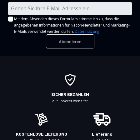
M
e
Mit dem Absenden dieses Formulars stimme ich zu, dass die
l
angegebenen Informationen für Nacon-Newsletter und Marketing-
d
E-Mails verwendet werden dürfen.
Datennutzung
e
Abonnieren
n
S
i
e
s
i
c
SICHER BEZAHLEN
h
auf unserer website!
f
ü
r
u
KOSTENLOSE LIEFERUNG
Lieferung
n