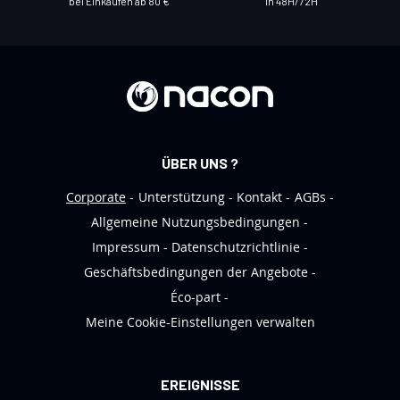
bei Einkäufen ab 80 €
in 48H/72H
s
e
r
e
n
N
e
ÜBER UNS ?
w
s
Corporate
Unterstützung
Kontakt
AGBs
l
Allgemeine Nutzungsbedingungen
e
Impressum
Datenschutzrichtlinie
t
Geschäftsbedingungen der Angebote
t
Éco-part
e
Meine Cookie-Einstellungen verwalten
r
a
n
EREIGNISSE
: