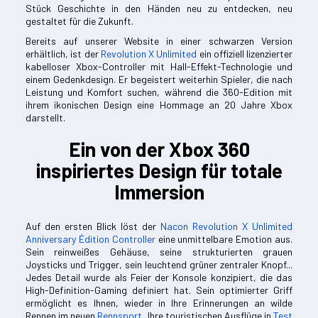
Stück Geschichte in den Händen neu zu entdecken, neu
gestaltet für die Zukunft.
Bereits auf unserer Website in einer schwarzen Version
erhältlich, ist der
Revolution X Unlimited
ein offiziell lizenzierter
kabelloser Xbox-Controller mit Hall-Effekt-Technologie und
einem Gedenkdesign. Er begeistert weiterhin Spieler, die nach
Leistung und Komfort suchen, während die 360-Edition mit
ihrem ikonischen Design eine Hommage an 20 Jahre Xbox
darstellt.
Ein von der Xbox 360
inspiriertes Design für totale
Immersion
Auf den ersten Blick löst der
Nacon Revolution X Unlimited
Anniversary Édition Controller
eine unmittelbare Emotion aus.
Sein reinweißes Gehäuse, seine strukturierten grauen
Joysticks und Trigger, sein leuchtend grüner zentraler Knopf...
Jedes Detail wurde als Feier der Konsole konzipiert, die das
High-Definition-Gaming definiert hat. Sein optimierter Griff
ermöglicht es Ihnen, wieder in Ihre Erinnerungen an wilde
Rennen im neuen
Rennsport
, Ihre touristischen Ausflüge in
Test