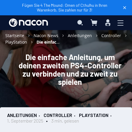
Fügen Sie 4 The Mound: Omen of Cthulhu in Ihren
Warenkorb, Sie zahlen nur für 3!
Mein Warenkorb
Search
Anmelden
Startseite
Nacon News
Anleitungen
Controller
PlayStation
Die einfache Anleitung, um deinen zweiten PS4-Controller zu verbinden und zu zweit zu spielen
Die einfache Anleitung, um
deinen zweiten PS4-Controller
zu verbinden und zu zweit zu
spielen
ANLEITUNGEN
CONTROLLER
PLAYSTATION
1. September 2025
3 min. gelesen