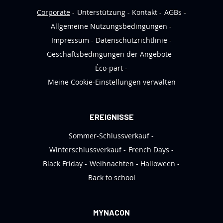
s
Corporate
Unterstützung
Kontakt
AGBs
l
Allgemeine Nutzungsbedingungen
e
Impressum
Datenschutzrichtlinie
t
Geschäftsbedingungen der Angebote
t
Éco-part
e
Meine Cookie-Einstellungen verwalten
r
a
n
EREIGNISSE
:
Sommer-Schlussverkauf
Winterschlussverkauf
French Days
Black Friday
Weihnachten
Halloween
Back to school
MYNACON