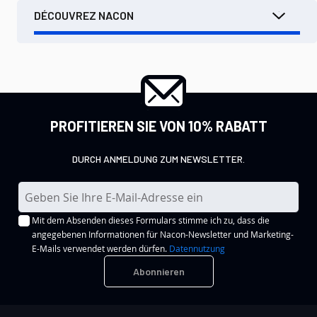
DÉCOUVREZ NACON
PROFITIEREN SIE VON 10% RABATT
DURCH ANMELDUNG ZUM NEWSLETTER.
M
e
Mit dem Absenden dieses Formulars stimme ich zu, dass die
l
angegebenen Informationen für Nacon-Newsletter und Marketing-
d
E-Mails verwendet werden dürfen.
Datennutzung
e
Abonnieren
n
S
i