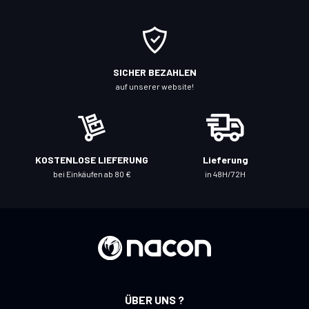
e
s
i
c
SICHER BEZAHLEN
h
auf unserer website!
f
ü
r
u
KOSTENLOSE LIEFERUNG
Lieferung
n
bei Einkäufen ab 80 €
in 48H/72H
s
e
r
e
n
N
e
ÜBER UNS ?
w