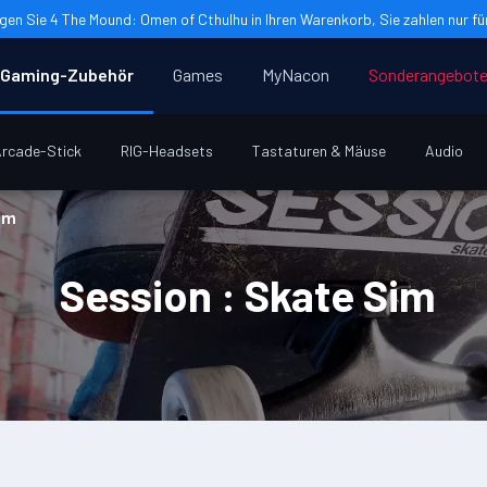
gen Sie 4 The Mound: Omen of Cthulhu in Ihren Warenkorb, Sie zahlen nur für
Gaming-Zubehör
Games
MyNacon
Sonderangebot
rcade-Stick
RIG-Headsets
Tastaturen & Mäuse
Audio
Sim
Session : Skate Sim