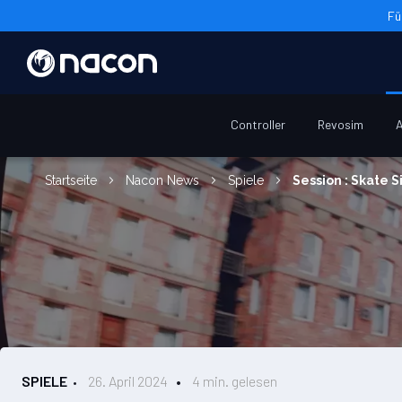
Fü
Controller
Revosim
A
Startseite
Nacon News
Spiele
Session : Skate 
SPIELE
26. April 2024
4 min. gelesen