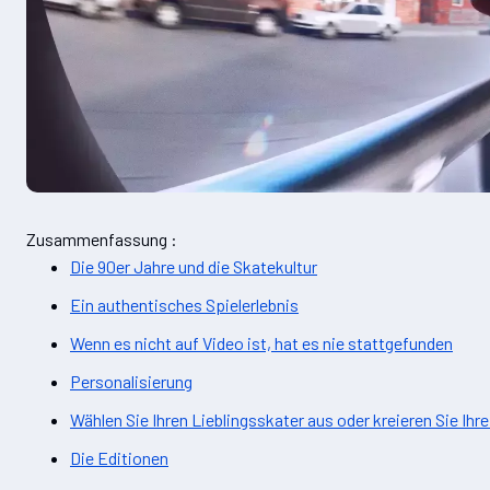
Zusammenfassung :
Die 90er Jahre und die Skatekultur
Ein authentisches Spielerlebnis
Wenn es nicht auf Video ist, hat es nie stattgefunden
Personalisierung
Wählen Sie Ihren Lieblingsskater aus oder kreieren Sie Ihr
Die Editionen