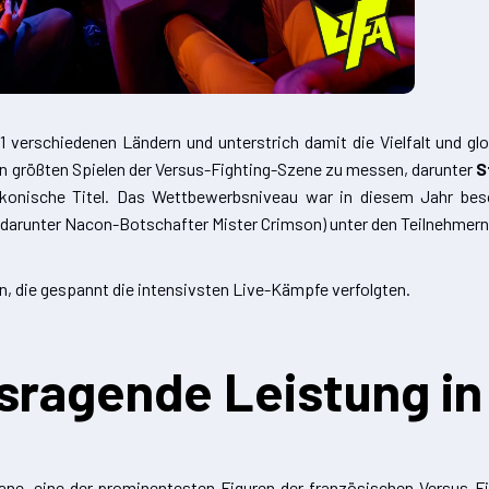
erschiedenen Ländern und unterstrich damit die Vielfalt und glo
en größten Spielen der Versus-Fighting-Szene zu messen, darunter
S
ikonische Titel. Das Wettbewerbsniveau war in diesem Jahr bes
arunter Nacon-Botschafter Mister Crimson) unter den Teilnehmern
n, die gespannt die intensivsten Live-Kämpfe verfolgten.
sragende Leistung in
ane, eine der prominentesten Figuren der französischen Versus-Fi