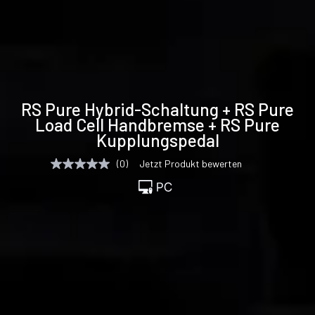
Technische
RS Pure Hybrid-Schaltung + RS Pure
Daten
Load Cell Handbremse + RS Pure
Kupplungspedal
(0)
Jetzt Produkt bewerten
Kein
Beurteilungswert
Link
auf
derselben
Seite.