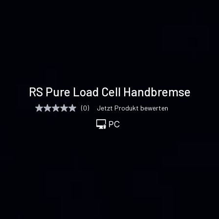
Technische
Unterstützung
RS Pure Load Cell Handbremse
Daten
& Downloads
(0)
Jetzt Produkt bewerten
Kein
Beurteilungswert
Link
auf
derselben
Seite.