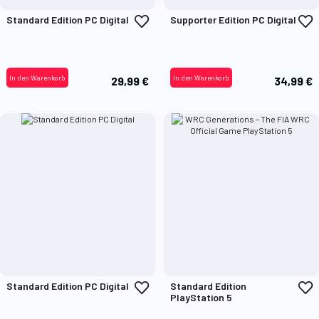
Zur
Z
Standard Edition PC Digital
Supporter Edition PC Digital
Wunschliste
W
hinzufügen
h
In den Warenkorb
In den Warenkorb
29,99 €
34,99 €
Zur
Z
Standard Edition PC Digital
Standard Edition
Wunschliste
W
PlayStation 5
hinzufügen
h