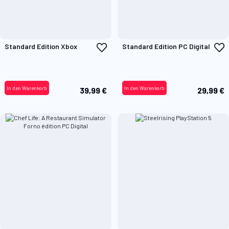
Zur
Z
Standard Edition Xbox
Standard Edition PC Digital
Wunschliste
W
hinzufügen
h
In den Warenkorb
In den Warenkorb
39,99 €
29,99 €