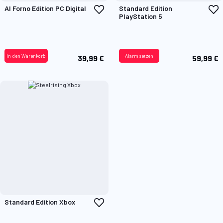
Zur
Z
Al Forno Edition PC Digital
Standard Edition
Wunschliste
W
PlayStation 5
hinzufügen
h
In den Warenkorb
Alarm setzen
39,99 €
59,99 €
Zur
Standard Edition Xbox
Wunschliste
hinzufügen