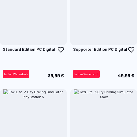
Zur
Z
Standard Edition PC Digital
Supporter Edition PC Digital
Wunschliste
W
hinzufügen
h
In den Warenkorb
In den Warenkorb
39,99 €
49,99 €