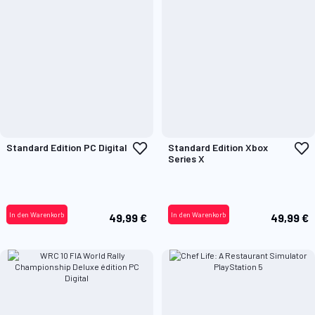
Zur
Z
Standard Edition PC Digital
Standard Edition Xbox
Wunschliste
W
Series X
hinzufügen
h
In den Warenkorb
In den Warenkorb
49,99 €
49,99 €