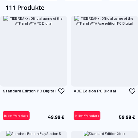
111 Produkte
Zur
Z
Standard Edition PC Digital
ACE Edition PC Digital
Wunschliste
W
hinzufügen
h
In den Warenkorb
In den Warenkorb
49,99 €
59,99 €