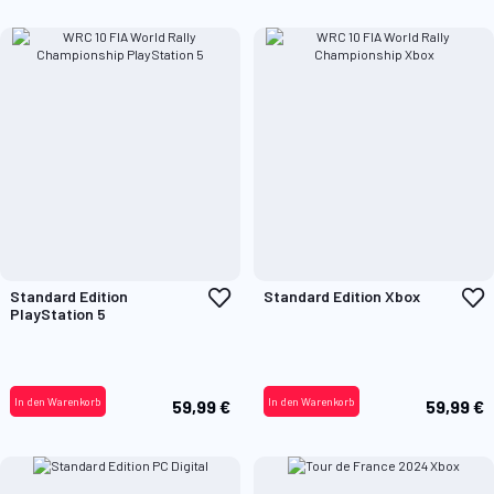
Zur
Z
Standard Edition
Standard Edition Xbox
Wunschliste
W
PlayStation 5
hinzufügen
h
In den Warenkorb
In den Warenkorb
59,99 €
59,99 €