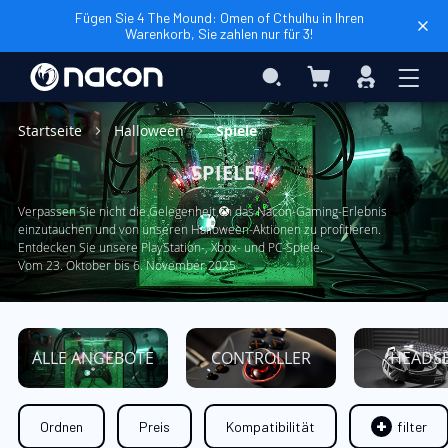
Fügen Sie 4 The Mound: Omen of Cthulhu in Ihren
Warenkorb, Sie zahlen nur für 3!
Mein Warenkorb
Search
Anmelden
Startseite
Halloween
Spiele
SPIELE
Verpassen Sie nicht die Gelegenheit, in das Nacon-Gaming-Erlebnis
einzutauchen und von unseren Halloween-Aktionen zu profitieren.
Entdecken Sie unsere PlayStation-, Xbox- und PC-Spiele.
Vom 23. Oktober bis 6. November 2025
ALLE ANGEBOTE
CONTROLLER
HEADS
Ordnen
Preis
Kompatibilität
filter