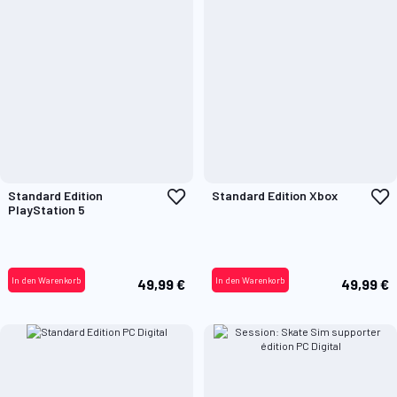
Zur
Z
Standard Edition
Standard Edition Xbox
Wunschliste
W
PlayStation 5
hinzufügen
h
In den Warenkorb
In den Warenkorb
49,99 €
49,99 €