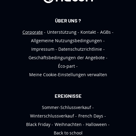
n
N
e
ÜBER UNS ?
w
s
Corporate
Unterstützung
Kontakt
AGBs
l
Allgemeine Nutzungsbedingungen
e
Impressum
Datenschutzrichtlinie
t
Geschäftsbedingungen der Angebote
t
Éco-part
e
Meine Cookie-Einstellungen verwalten
r
a
n
EREIGNISSE
:
Sommer-Schlussverkauf
Winterschlussverkauf
French Days
Black Friday
Weihnachten
Halloween
Back to school