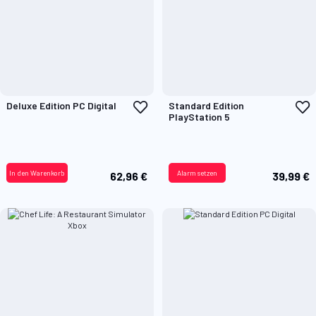
Zur
Z
Deluxe Edition PC Digital
Standard Edition
Wunschliste
W
PlayStation 5
hinzufügen
h
In den Warenkorb
Alarm setzen
62,96 €
39,99 €