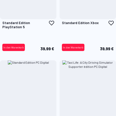
Zur
Z
Standard Edition
Standard Edition Xbox
Wunschliste
W
PlayStation 5
hinzufügen
h
In den Warenkorb
In den Warenkorb
39,99 €
39,99 €