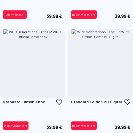
Alarm setzen
In den Warenkorb
39,99 €
39,99 €
Zur
Z
Standard Edition Xbox
Standard Edition PC Digital
Wunschliste
W
hinzufügen
h
In den Warenkorb
In den Warenkorb
39,99 €
39,99 €