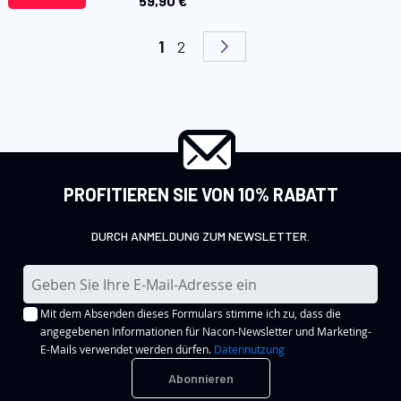
59,90 €
Seite
Sie lesen gerade die Seite
Seite
Seite
Weiter
1
2
PROFITIEREN SIE VON 10% RABATT
DURCH ANMELDUNG ZUM NEWSLETTER.
M
e
Mit dem Absenden dieses Formulars stimme ich zu, dass die
l
angegebenen Informationen für Nacon-Newsletter und Marketing-
d
E-Mails verwendet werden dürfen.
Datennutzung
e
Abonnieren
n