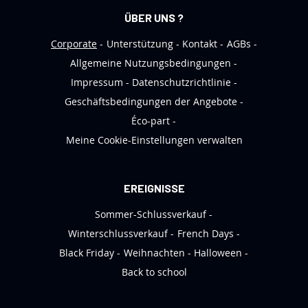
e
ÜBER UNS ?
w
s
Corporate
Unterstützung
Kontakt
AGBs
l
Allgemeine Nutzungsbedingungen
e
Impressum
Datenschutzrichtlinie
t
Geschäftsbedingungen der Angebote
t
Éco-part
e
Meine Cookie-Einstellungen verwalten
r
a
n
EREIGNISSE
:
Sommer-Schlussverkauf
Winterschlussverkauf
French Days
Black Friday
Weihnachten
Halloween
Back to school