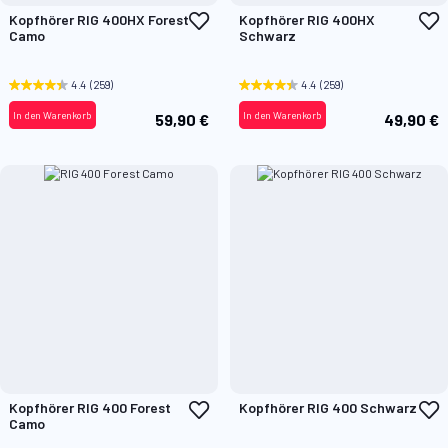
Zur
Z
Kopfhörer RIG 400HX Forest
Kopfhörer RIG 400HX
Wunschliste
W
Camo
Schwarz
hinzufügen
h
4.4
(259)
4.4
(259)
In den Warenkorb
In den Warenkorb
59,90 €
49,90 €
Zur
Z
Kopfhörer RIG 400 Forest
Kopfhörer RIG 400 Schwarz
Wunschliste
W
Camo
hinzufügen
h