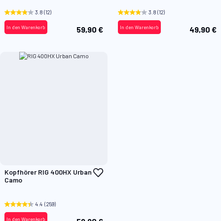
3.8
(12)
3.8
(12)
In den Warenkorb
In den Warenkorb
59,90 €
49,90 €
Zur
Kopfhörer RIG 400HX Urban
Wunschliste
Camo
hinzufügen
4.4
(259)
In den Warenkorb