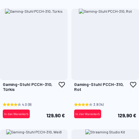
Zur
Z
Gaming-Stuhl PCCH-310,
Gaming-Stuhl PCCH-310,
Wunschliste
W
Türkis
Rot
hinzufügen
h
4.0
(9)
3.9
(14)
In den Warenkorb
In den Warenkorb
129,90 €
129,90 €