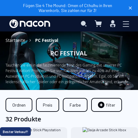
Fügen Sie 4 The Mound: Omen of Cthulhu in Ihren
Warenkorb, Sie zahlen nur für 3!
Mein Warenkorb
Search
Anmelden
Startseite
PC Festival
PC FESTIVAL
Tauchen Sie ein in die faszinierende Welt des Gaming mit unserer PC
Festival Aktion! Profitieren Sie von Rabatten von bis zu 40% auf eine
Auswahl an PC-Produkten und PC-kompatiblen Artikeln. Egal, ob Sie ein
leidenschaftlicher Spieler oder ein gelegentlicher Amateur sind, erkunden
Sie unser Sortiment an hochwertigen Controllern, unvergleichlichen
Headsets, professionellen Tastaturen und Mäusen sowie PC-Zubehör, um
Ihre Leistung zu steigern
Ordnen
Preis
Farbe
filter
32 Produkte
Bester Verkauf!