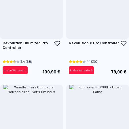
Zur
Z
Revolution Unlimited Pro
Revolution X Pro Controller
Wunschliste
W
Controller
hinzufügen
h
3.4
(386)
4.1
(302)
In den Warenkorb
In den Warenkorb
109,90 €
79,90 €