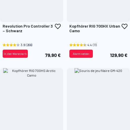
Zur
Z
Revolution Pro Controller 3
Kopfhörer RIG 700HX Urban
Wunschliste
W
– Schwarz
Camo
hinzufügen
h
3.9
(266)
4.4
(11)
In den Warenkorb
Alarm setzen
79,90 €
129,90 €