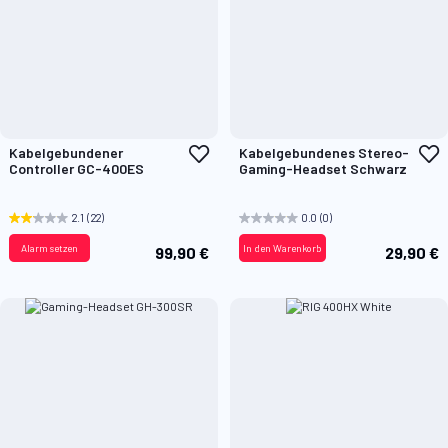
Zur
Z
Kabelgebundener
Kabelgebundenes Stereo-
Wunschliste
W
Controller GC-400ES
Gaming-Headset Schwarz
hinzufügen
h
2.1
(22)
0.0
(0)
Alarm setzen
In den Warenkorb
99,90 €
29,90 €