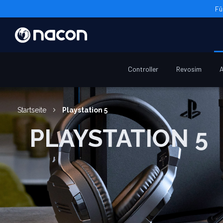
Fü
Controller
Revosim
A
Startseite
Playstation 5
PLAYSTATION 5