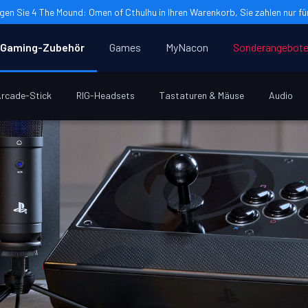
gen Sie 4 The Mound: Omen of Cthulhu in Ihren Warenkorb, Sie zahlen nur für
Gaming-Zubehör
Games
MyNacon
Sonderangebot
rcade-Stick
RIG-Headsets
Tastaturen & Mäuse
Audio