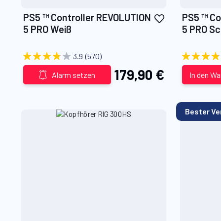
Zur
PS5 ™ Controller REVOLUTION
PS5 ™ Controller REVOLUTION
Wunschliste
5 PRO Weiß
5 PRO S
hinzufügen
3.9
(570)
179,90 €
Alarm setzen
In den W
Bester Ve