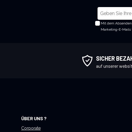
M
e
Mit dem Absenden 
l
Marketing-E-Mails
d
e
n
S
SICHER BEZA
i
auf unserer websi
e
s
i
c
h
f
ü
ÜBER UNS ?
r
u
Corporate