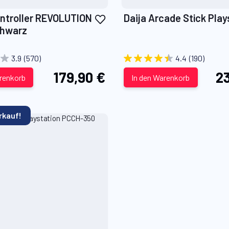
Zur
Daija Arcade Stick Play
Wunschliste
chwarz
hinzufügen
3.9
(570)
4.4
(190)
179,90 €
23
arenkorb
In den Warenkorb
rkauf!