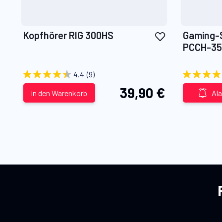
Zur
Kopfhörer RIG 300HS
Gaming-S
Wunschliste
PCCH-35
hinzufügen
4.4
(9)
39,90 €
In den Warenkorb
Al