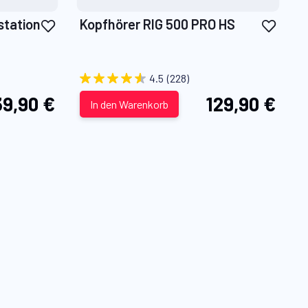
Zur
Zur
station
Kopfhörer RIG 500 PRO HS
Wunschliste
Wuns
hinzufügen
hinz
4.5
(228)
9,90 €
129,90 €
In den Warenkorb