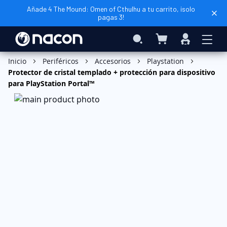
Añade 4 The Mound: Omen of Cthulhu a tu carrito, ¡solo
pagas 3!
Mi cesta
Search
Iniciar
sesión
Añadir al carrito
Inicio
Periféricos
Accesorios
Playstation
Protector de cristal templado + protección para dispositivo
para PlayStation Portal™
Saltar
al
final
de
la
galería
de
imágenes