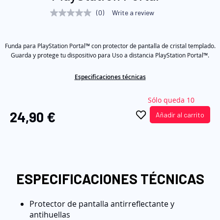
la
(0)
Write a review
No
galería
rating
value
de
Same
imágenes
Funda para PlayStation Portal™ con protector de pantalla de cristal templado.
page
link.
Guarda y protege tu dispositivo para Uso a distancia PlayStation Portal™.
Especificaciones técnicas
Sólo queda 10
24,90 €
Añadir al carrito
ESPECIFICACIONES TÉCNICAS
Protector de pantalla antirreflectante y
antihuellas