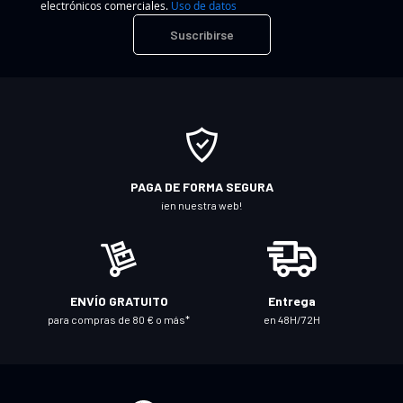
electrónicos comerciales.
Uso de datos
r
Suscribirse
í
b
a
s
e
a
n
PAGA DE FORMA SEGURA
u
¡en nuestra web!
e
s
t
r
ENVÍO GRATUITO
Entrega
o
para compras de 80 € o más*
en 48H/72H
b
o
l
e