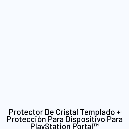
Saltar
Protector De Cristal Templado +
al
Protección Para Dispositivo Para
comienzo
PlayStation Portal™
de