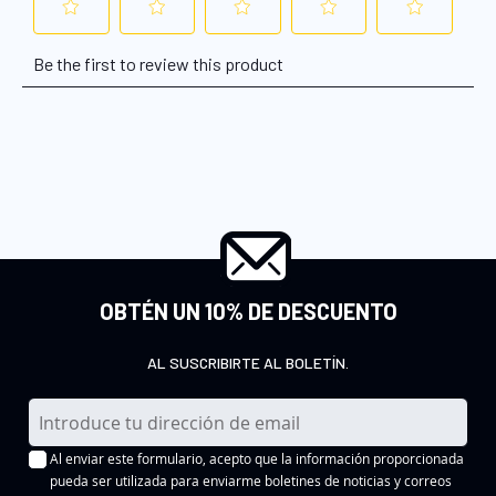
OBTÉN UN 10% DE DESCUENTO
AL SUSCRIBIRTE AL BOLETÍN.
I
n
Al enviar este formulario, acepto que la información proporcionada
s
pueda ser utilizada para enviarme boletines de noticias y correos
c