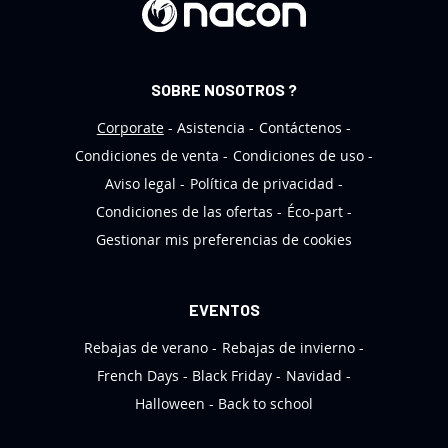
t
í
n
SOBRE NOSOTROS ?
d
e
Corporate
Asistencia
Contáctenos
n
Condiciones de venta
Condiciones de uso
o
Aviso legal
Política de privacidad
t
Condiciones de las ofertas
Éco-part
i
Gestionar mis preferencias de cookies
c
i
a
EVENTOS
s
Rebajas de verano
Rebajas de invierno
:
French Days
Black Friday
Navidad
Halloween
Back to school