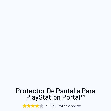
Saltar
Protector De Pantalla Para
al
PlayStation Portal™
comienzo
de
4.0
(3)
Write a review
4.0
la