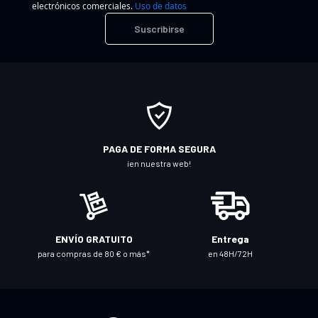
electrónicos comerciales.
Uso de datos
r
Suscribirse
í
b
a
s
e
a
n
PAGA DE FORMA SEGURA
u
¡en nuestra web!
e
s
t
r
ENVÍO GRATUITO
Entrega
o
para compras de 80 € o más*
en 48H/72H
b
o
l