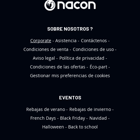
e
t
í
n
SOBRE NOSOTROS ?
d
e
Corporate
Asistencia
Contáctenos
n
Condiciones de venta
Condiciones de uso
o
Aviso legal
Política de privacidad
t
Condiciones de las ofertas
Éco-part
i
Gestionar mis preferencias de cookies
c
i
a
EVENTOS
s
Rebajas de verano
Rebajas de invierno
:
French Days
Black Friday
Navidad
Halloween
Back to school