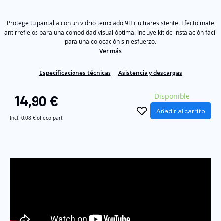
out
of
galería
5
de
Protege tu pantalla con un vidrio templado 9H+ ultraresistente. Efecto mate
stars,
average
antirreflejos para una comodidad visual óptima. Incluye kit de instalación fácil
imágenes
rating
para una colocación sin esfuerzo.
value.
Ver más
Read
3
Reviews.
Especificaciones técnicas
Asistencia y descargas
Same
page
link.
Disponible
14,90 €
Añadir al carrito
Incl.
0,08 €
of eco part