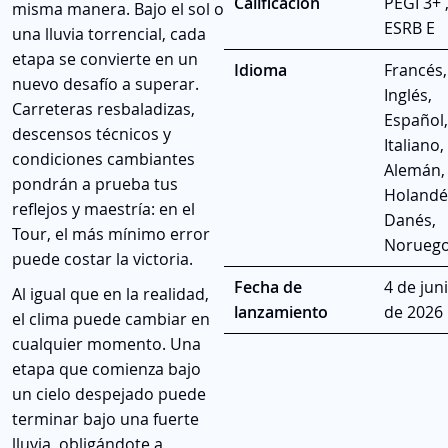
Calificación
PEGI 3+ 
misma manera. Bajo el sol o
ESRB E
una lluvia torrencial, cada
etapa se convierte en un
Idioma
Francés,
nuevo desafío a superar.
Inglés,
Carreteras resbaladizas,
Español,
descensos técnicos y
Italiano,
condiciones cambiantes
Alemán,
pondrán a prueba tus
Holandé
reflejos y maestría: en el
Danés,
Tour, el más mínimo error
Norueg
puede costar la victoria.
Fecha de
4 de jun
Al igual que en la realidad,
lanzamiento
de 2026
el clima puede cambiar en
cualquier momento. Una
etapa que comienza bajo
un cielo despejado puede
terminar bajo una fuerte
lluvia, obligándote a