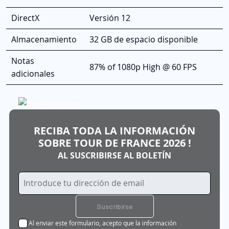
DirectX
Versión 12
Almacenamiento
32 GB de espacio disponible
Notas
87% of 1080p High @ 60 FPS
adicionales
RECIBA TODA LA INFORMACIÓN
SOBRE TOUR DE FRANCE 2026 !
AL SUSCRIBIRSE AL BOLETÍN
Inscríbase
a
nuestro
Suscribirse
boletín
Al enviar este formulario, acepto que la información
de