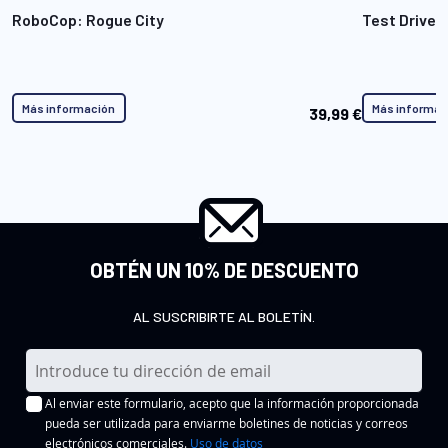
RoboCop: Rogue City
Test Drive 
Más información
Más informac
39,99 €
OBTÉN UN 10% DE DESCUENTO
AL SUSCRIBIRTE AL BOLETÍN.
I
n
Al enviar este formulario, acepto que la información proporcionada
s
pueda ser utilizada para enviarme boletines de noticias y correos
c
electrónicos comerciales.
Uso de datos