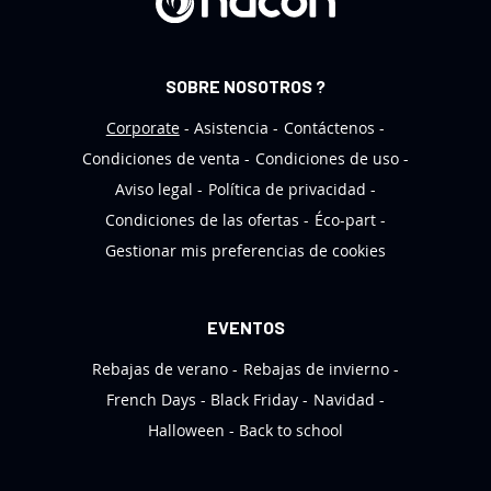
t
í
n
SOBRE NOSOTROS ?
d
e
Corporate
Asistencia
Contáctenos
n
Condiciones de venta
Condiciones de uso
o
Aviso legal
Política de privacidad
t
Condiciones de las ofertas
Éco-part
i
Gestionar mis preferencias de cookies
c
i
a
EVENTOS
s
Rebajas de verano
Rebajas de invierno
:
French Days
Black Friday
Navidad
Halloween
Back to school