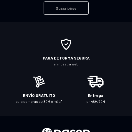
r
Suscribirse
í
b
a
s
e
a
n
PAGA DE FORMA SEGURA
u
¡en nuestra web!
e
s
t
r
ENVÍO GRATUITO
Entrega
o
para compras de 80 € o más*
en 48H/72H
b
o
l
e