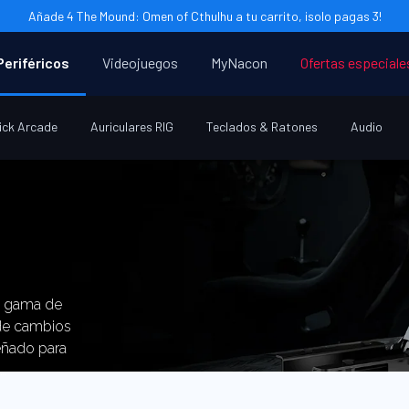
Añade 4 The Mound: Omen of Cthulhu a tu carrito, ¡solo pagas 3!
Periféricos
Videojuegos
MyNacon
Ofertas especiale
ick Arcade
Auriculares RIG
Teclados & Ratones
Audio
a gama de
de cambios
eñado para