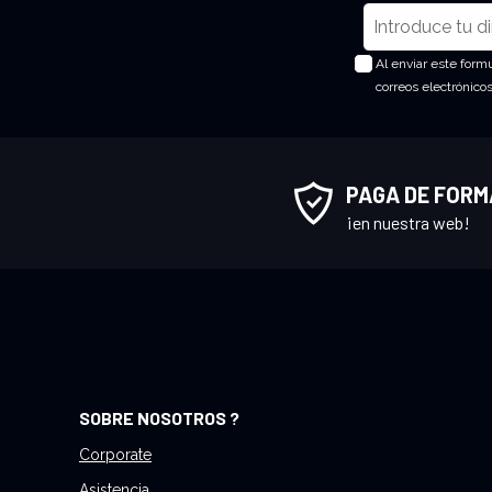
I
n
Al enviar este form
s
correos electrónico
c
r
í
b
PAGA DE FORM
a
¡en nuestra web!
s
e
a
n
u
e
s
SOBRE NOSOTROS ?
t
r
Corporate
o
Asistencia