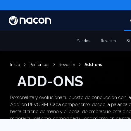
Mandos
Revosim
St
Inicio
Periféricos
Revosim
Add-ons
ADD-ONS
Personaliza y evoluciona tu puesto de conducción con l
Add-on REVOSIM. Cada componente, desde la palanca 
hasta el freno de mano y el pedal de embrague, está dis
mejorar tu realismo, comodidad y rendimiento en carrera,
ofreciéndote un control total sobre tu vehículo.