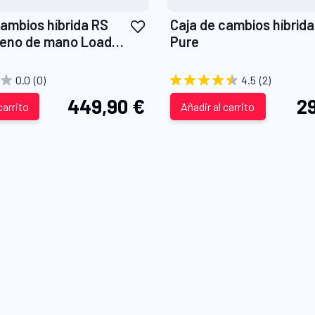
Añadir
cambios híbrida RS
Caja de cambios híbrid
a
reno de mano Load
Pure
la
ure
Lista
0.0
(0)
4.5
(2)
de
449,90 €
29
carrito
Deseos
Añadir al carrito