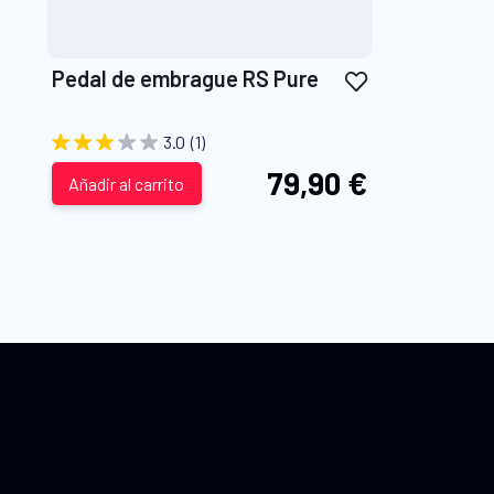
Añadir
Pedal de embrague RS Pure
a
la
3.0
(1)
Lista
79,90 €
de
Añadir al carrito
Deseos