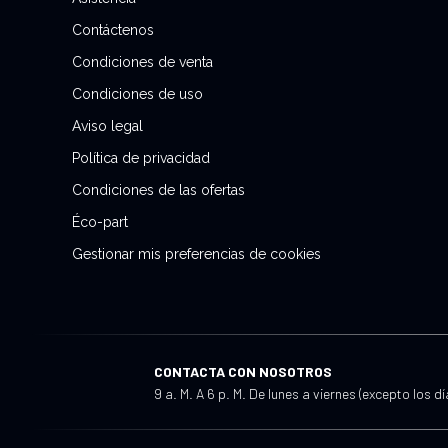
b
Contáctenos
o
Condiciones de venta
l
e
Condiciones de uso
t
Aviso legal
í
Política de privacidad
n
d
Condiciones de las ofertas
e
Éco-part
n
Gestionar mis preferencias de cookies
o
t
i
c
i
CONTACTA CON NOSOTROS
a
9 a. M. A 6 p. M. De lunes a viernes (excepto los d
s
: