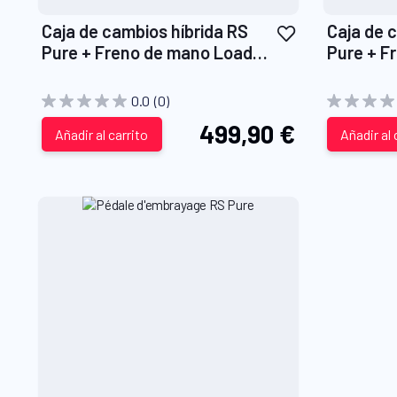
Añadir
Caja de cambios híbrida RS
Caja de 
a
Pure + Freno de mano Load
Pure + F
la
Cell RS Pure + Pedal de
Cell RS P
Lista
embrague RS Pure
0.0
(0)
de
499,90 €
Añadir al carrito
Deseos
Añadir al 