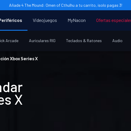
Añade 4 The Mound: Omen of Cthulhu a tu carrito, ¡solo pagas 3!
Periféricos
Videojuegos
MyNacon
Ofertas especiale
ick Arcade
Auriculares RIG
Teclados & Ratones
Audio
ción Xbox Series X
ndar
es X