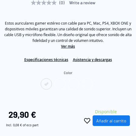
(0)
Write a review
No
galería
rating
de
value
Same
imágenes
Estos auriculares gamer estéreo con cable para PC, Mac, PS4, XBOX ONE y
page
link.
dispositivos móviles garantizan una calidad de sonido superior. Incluyen un
cable USB y micrófono flexible. Un diseño original que ofrece sonido de alta
fidelidad y un control de volumen intuitivo.
Ver más
Especificaciones técnicas
Asistencia y descargas
Color
Disponible
29,90 €
Añadir al carrito
Incl.
0,08 €
of eco part