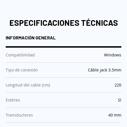
ESPECIFICACIONES TÉCNICAS
INFORMACIÓN GENERAL
:
Compatibilidad
Windows
:
Tipo de conexión
Câble jack 3.5mm
:
Longitud del cable (cm)
220
:
Estéreo
Sí
:
Transductores
40 mm