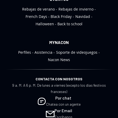
s
Rebajas de verano
Rebajas de invierno
:
French Days
Black Friday
Navidad
Halloween
Back to school
MYNACON
Perfiles
Asistencia
Soporte de videojuegos
Nacon News
CONTACTA CON NOSOTROS
9 a. M. A 6 p. M. De lunes a viernes (excepto los días festivos
franceses)
Por chat
Chatea con un agente
Por Email
Escríbanos