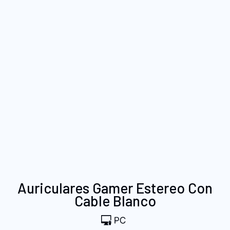
Saltar
Auriculares Gamer Estereo Con
al
Cable Blanco
comienzo
de
la