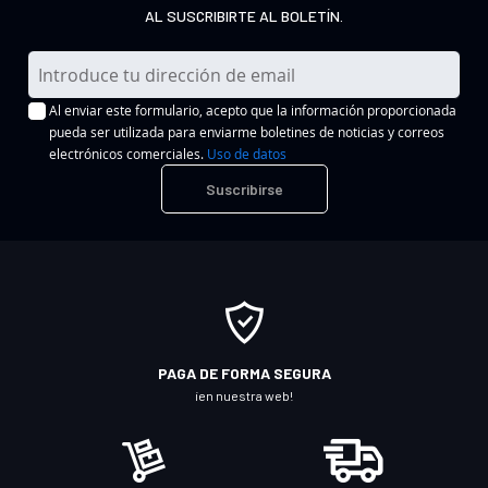
AL SUSCRIBIRTE AL BOLETÍN.
I
n
Al enviar este formulario, acepto que la información proporcionada
s
pueda ser utilizada para enviarme boletines de noticias y correos
c
electrónicos comerciales.
Uso de datos
r
Suscribirse
í
b
a
s
e
a
n
PAGA DE FORMA SEGURA
u
¡en nuestra web!
e
s
t