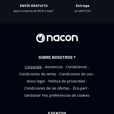
r
ENVÍO GRATUITO
Entrega
o
para compras de 80 € o más*
en 48H/72H
b
o
l
e
t
í
n
SOBRE NOSOTROS ?
d
e
Corporate
Asistencia
Contáctenos
n
Condiciones de venta
Condiciones de uso
o
Aviso legal
Política de privacidad
t
Condiciones de las ofertas
Éco-part
i
Gestionar mis preferencias de cookies
c
i
a
EVENTOS