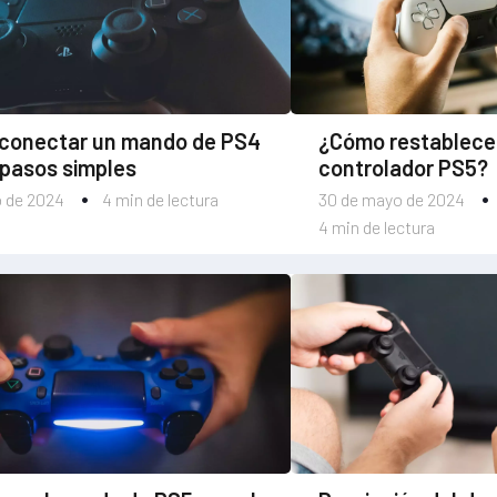
conectar un mando de PS4
¿Cómo restablece
 pasos simples
controlador PS5?
io de 2024
4 min de lectura
30 de mayo de 2024
4 min de lectura