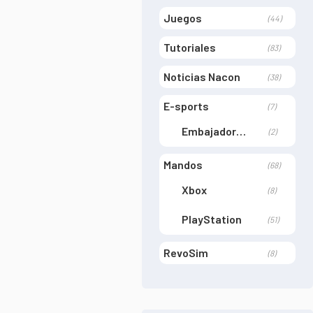
Juegos
(44)
Tutoriales
(83)
Noticias Nacon
(38)
E-sports
(7)
Embajadores
(2)
Mandos
(68)
Xbox
(8)
PlayStation
(51)
RevoSim
(8)