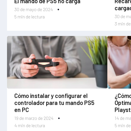
El mando de PS5 no carga
Recarg
cargad
30 de mayo de 2024
30 de m
5 min de lectura
3 min de
Cómo instalar y configurar el
¿Cómo
controlador para tu mando PS5
Óptim
en PC
Playst
19 de marzo de 2024
14 de m
4 min de lectura
5 min de