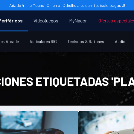
Añade 4 The Mound: Omen of Cthulhu a tu carrito, ¡solo pagas 3!
Periféricos
Videojuegos
MyNacon
Ofertas especiale
ick Arcade
Auriculares RIG
Teclados & Ratones
Audio
IONES ETIQUETADAS 'PLA