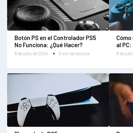
Botón PS en el Controlador PS5
Cómo 
No Funciona: ¿Qué Hacer?
al PC:
8 de julio de 2024
3 min de lectura
8 de jul