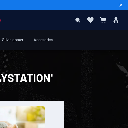
Sear
Favoritos
Inic
Search
Mi cesta
s
ses
Sillas gamer
Accesorios
YSTATION'