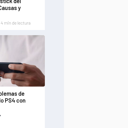
stick del
Causas y
4 min de lectura
oblemas de
do PS4 con