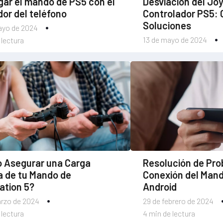
ar el mando de PS5 con el
Desviación del Joy
or del teléfono
Controlador PS5: 
Soluciones
ayo de 2024
13 de mayo de 2024
 lectura
 Asegurar una Carga
Resolución de Pr
a de tu Mando de
Conexión del Man
ation 5?
Android
arzo de 2024
29 de febrero de 2024
 lectura
4 min de lectura