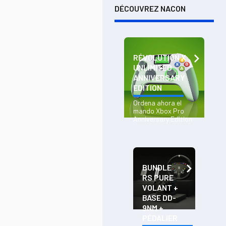
DÉCOUVREZ NACON
RÉVOLUTION X
UNLIMITED
ANNIVERSARY
EDITION
Ordena ahora el
mando Xbox Pro
Anniversary Edition
BUNDLE
RS PURE
VOLANT +
BASE DD-
9NM +
PÉDALIER