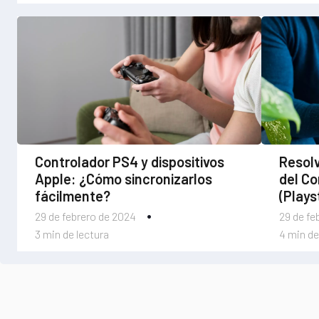
Controlador PS4 y dispositivos
Resol
Apple: ¿Cómo sincronizarlos
del Co
fácilmente?
(Plays
29 de febrero de 2024
29 de fe
3 min de lectura
4 min de