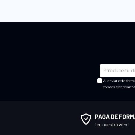
I
n
Al enviar este form
s
correos electrónico
c
r
í
b
PAGA DE FORM
a
¡en nuestra web!
s