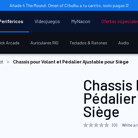
Añade 4 The Mound: Omen of Cthulhu a tu carrito, ¡solo pagas 3!
Periféricos
Videojuegos
MyNacon
Ofertas especiale
ick Arcade
Auriculares RIG
Teclados & Ratones
Audio
et
Chassis pour Volant et Pédalier Ajustable pour Siège
Chassis 
Pédalier
Siège
(0)
Write a 
No
rating
value