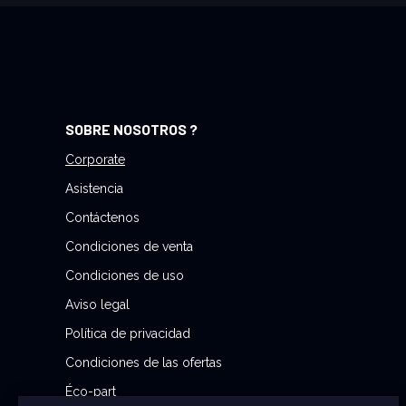
e
a
n
u
e
s
SOBRE NOSOTROS ?
t
r
Corporate
o
Asistencia
b
Contáctenos
o
Condiciones de venta
l
e
Condiciones de uso
t
Aviso legal
í
Política de privacidad
n
d
Condiciones de las ofertas
e
Éco-part