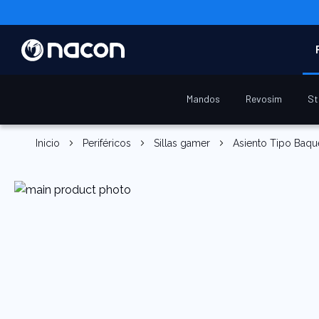
Mandos
Revosim
St
Inicio
Periféricos
Sillas gamer
Asiento Tipo Baqu
Saltar
al
final
de
la
galería
de
imágenes