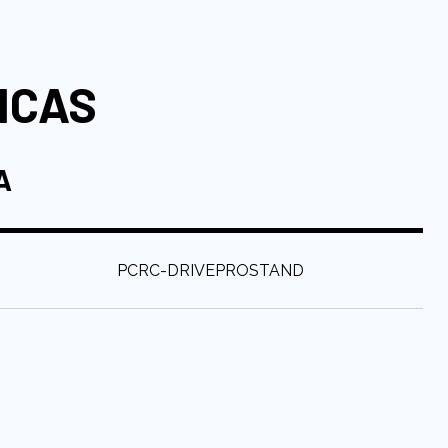
ICAS
A
:
PCRC-DRIVEPROSTAND