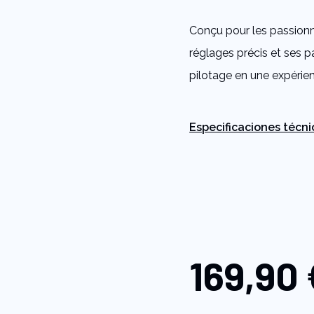
Same
page
Conçu pour les passionné
link.
réglages précis et ses 
pilotage en une expérie
Especificaciones técni
169,90 