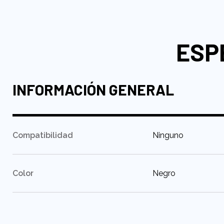
al
comienzo
de
ESP
la
galería
de
imágenes
INFORMACIÓN GENERAL
:
Compatibilidad
Ninguno
:
Color
Negro