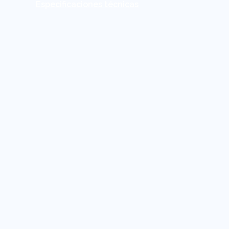
Especificaciones técnicas