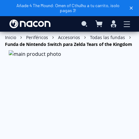
Añade 4 The Mound: Omen of Cthulhu a tu carrito, ¡solo
pagas 3!
Mi cesta
Search
Iniciar
sesión
Añadir al carrito
Inicio
Periféricos
Accesorios
Todas las fundas
Funda de Nintendo Switch para Zelda Tears of the Kingdom
Saltar
al
final
de
la
galería
de
imágenes