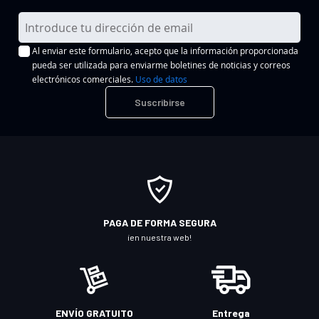
I
n
Al enviar este formulario, acepto que la información proporcionada
s
pueda ser utilizada para enviarme boletines de noticias y correos
c
electrónicos comerciales.
Uso de datos
r
Suscribirse
í
b
a
s
e
a
n
PAGA DE FORMA SEGURA
u
¡en nuestra web!
e
s
t
r
ENVÍO GRATUITO
Entrega