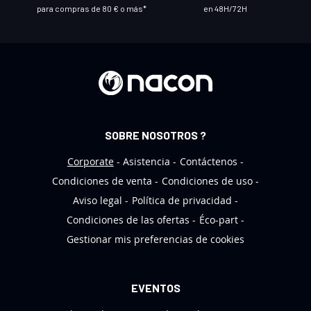
o
para compras de 80 € o más*
en 48H/72H
b
o
l
e
t
í
n
SOBRE NOSOTROS ?
d
e
Corporate
Asistencia
Contáctenos
n
Condiciones de venta
Condiciones de uso
o
Aviso legal
Política de privacidad
t
Condiciones de las ofertas
Éco-part
i
Gestionar mis preferencias de cookies
c
i
a
EVENTOS
s