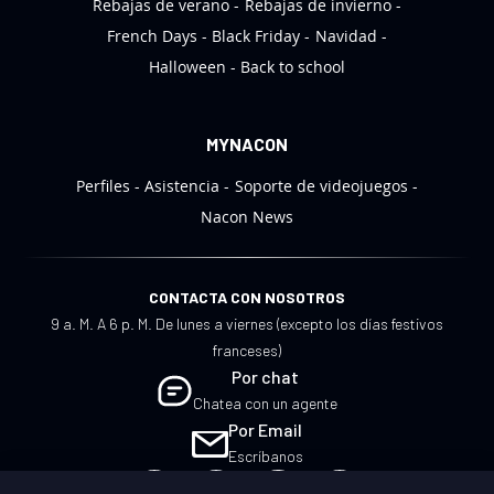
Rebajas de verano
Rebajas de invierno
:
French Days
Black Friday
Navidad
Halloween
Back to school
MYNACON
Perfiles
Asistencia
Soporte de videojuegos
Nacon News
CONTACTA CON NOSOTROS
9 a. M. A 6 p. M. De lunes a viernes (excepto los días festivos
franceses)
Por chat
Chatea con un agente
Por Email
Escríbanos