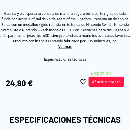
out
of
galería
5
de
Guarda y transporta tu consola de manera segura en la parte rígida de esta
stars,
average
funda con licencia oficial de Zelda Tears of the Kingdom. Presenta un diseño de
imágenes
rating
Zelda con un medallón rígido realista en tu funda de Nintendo Switch, Nintendo
value.
Switch Lite o Nintendo Switch modelo OLED. Con 2 estuches para tus juegos y 2
Read
más para tus tarjetas microSD: siempre tendrás a mano tus aventuras favoritas.
a
Producto con licencia Nintendo fabricado por RDS Industries, Inc.
Review.
Same
Ver más
page
link.
Especificaciones técnicas
Disponible
24,90 €
Añadir al carrito
ESPECIFICACIONES TÉCNICAS