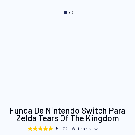
Saltar
Funda De Nintendo Switch Para
al
Zelda Tears Of The Kingdom
comienzo
de
5.0
(1)
Write a review
5.0
la