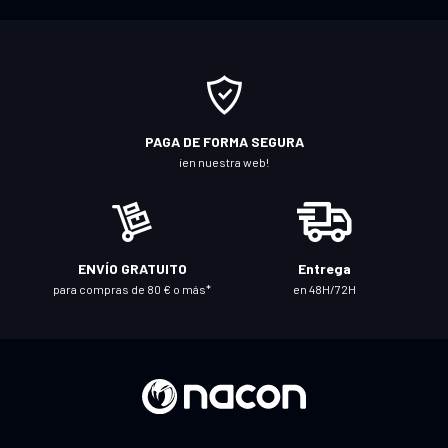
b
a
s
e
a
n
PAGA DE FORMA SEGURA
u
¡en nuestra web!
e
s
t
r
ENVÍO GRATUITO
Entrega
o
para compras de 80 € o más*
en 48H/72H
b
o
l
e
t
í