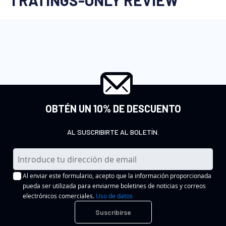
OBTÉN UN 10% DE DESCUENTO
AL SUSCRIBIRTE AL BOLETÍN.
I
n
Al enviar este formulario, acepto que la información proporcionada
s
pueda ser utilizada para enviarme boletines de noticias y correos
c
electrónicos comerciales.
Uso de datos
r
Suscribirse
í