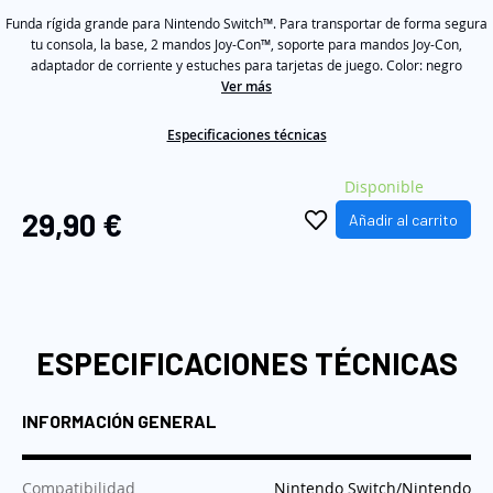
5
galería
Funda rígida grande para Nintendo Switch™. Para transportar de forma segura
stars,
average
tu consola, la base, 2 mandos Joy-Con™, soporte para mandos Joy-Con,
de
rating
adaptador de corriente y estuches para tarjetas de juego. Color: negro
imágenes
value.
Ver más
Read
4
Reviews.
Especificaciones técnicas
Same
page
link.
Disponible
29,90 €
Añadir al carrito
ESPECIFICACIONES TÉCNICAS
INFORMACIÓN GENERAL
:
Compatibilidad
Nintendo Switch/Nintendo