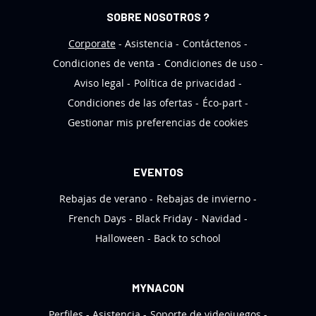
n
SOBRE NOSOTROS ?
d
e
Corporate
Asistencia
Contáctenos
n
Condiciones de venta
Condiciones de uso
o
Aviso legal
Política de privacidad
t
Condiciones de las ofertas
Éco-part
i
Gestionar mis preferencias de cookies
c
i
a
EVENTOS
s
Rebajas de verano
Rebajas de invierno
:
French Days
Black Friday
Navidad
Halloween
Back to school
MYNACON
Perfiles
Asistencia
Soporte de videojuegos